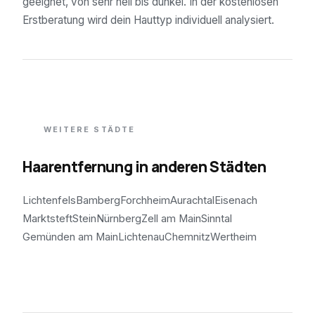
geeignet, von sehr hell bis dunkel. In der kostenlosen
Erstberatung wird dein Hauttyp individuell analysiert.
WEITERE STÄDTE
Haarentfernung in anderen Städten
Lichtenfels
Bamberg
Forchheim
Aurachtal
Eisenach
Marktsteft
Stein
Nürnberg
Zell am Main
Sinntal
Gemünden am Main
Lichtenau
Chemnitz
Wertheim