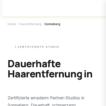
Home
/
Haarentfernung
/
Sonneberg
1
ZERTIFIZIERTE
STUDIO
Dauerhafte
Haarentfernung in
Sonneberg
.
Zertifizierte amaderm Partner-Studios in
Sonneberg
. Dauerhaft, schmerzarm,