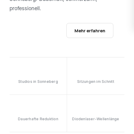
professionell.
Studios ansehen →
Mehr erfahren
1
6–8
Studios in Sonneberg
Sitzungen im Schnitt
≥90%
808nm
Dauerhafte Reduktion
Diodenlaser-Wellenlänge