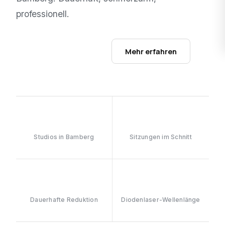
professionell.
Studios ansehen →
Mehr erfahren
1
6–8
Studios in Bamberg
Sitzungen im Schnitt
≥90%
808nm
Dauerhafte Reduktion
Diodenlaser-Wellenlänge