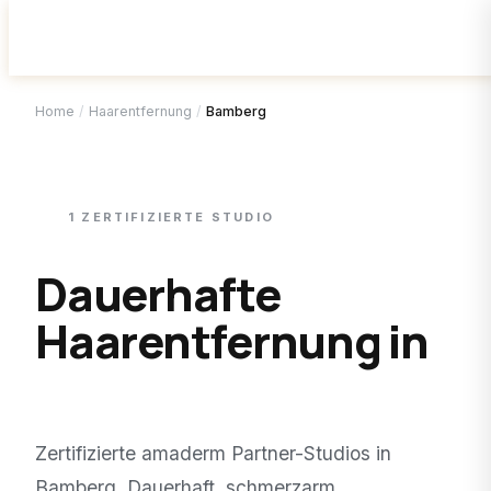
Home
/
Haarentfernung
/
Bamberg
1
ZERTIFIZIERTE
STUDIO
Dauerhafte
Haarentfernung in
Bamberg
.
Zertifizierte amaderm Partner-Studios in
Bamberg
. Dauerhaft, schmerzarm,