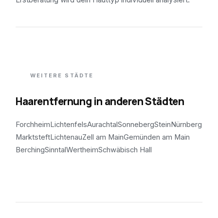
WEITERE STÄDTE
Haarentfernung in anderen Städten
Forchheim
Lichtenfels
Aurachtal
Sonneberg
Stein
Nürnberg
Marktsteft
Lichtenau
Zell am Main
Gemünden am Main
Berching
Sinntal
Wertheim
Schwäbisch Hall