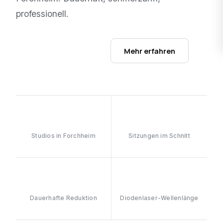
professionell.
Studios ansehen →
Mehr erfahren
1
6–8
Studios in Forchheim
Sitzungen im Schnitt
≥90%
808nm
Dauerhafte Reduktion
Diodenlaser-Wellenlänge