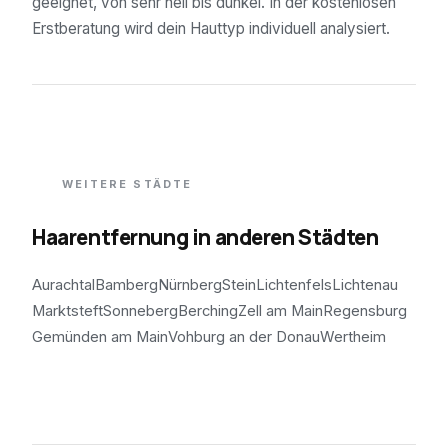
geeignet, von sehr hell bis dunkel. In der kostenlosen
Erstberatung wird dein Hauttyp individuell analysiert.
WEITERE STÄDTE
Haarentfernung in anderen Städten
Aurachtal
Bamberg
Nürnberg
Stein
Lichtenfels
Lichtenau
Marktsteft
Sonneberg
Berching
Zell am Main
Regensburg
Gemünden am Main
Vohburg an der Donau
Wertheim