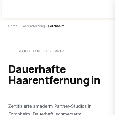
Home
/
Haarentfernung
/
Forchheim
1
ZERTIFIZIERTE
STUDIO
Dauerhafte
Haarentfernung in
Forchheim
.
Zertifizierte amaderm Partner-Studios in
Forchheim
. Dauerhaft, schmerzarm,