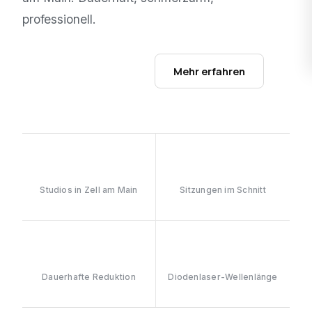
professionell.
Studios ansehen →
Mehr erfahren
1
6–8
Studios in Zell am Main
Sitzungen im Schnitt
≥90%
808nm
Dauerhafte Reduktion
Diodenlaser-Wellenlänge