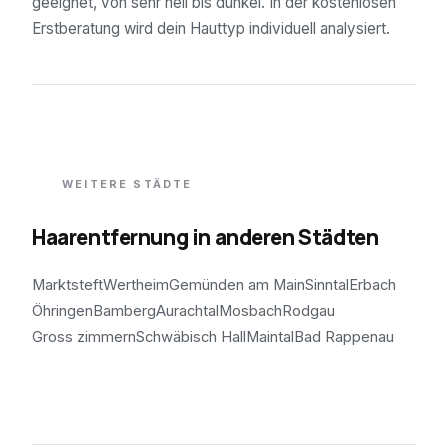
geeignet, von sehr hell bis dunkel. In der kostenlosen
Erstberatung wird dein Hauttyp individuell analysiert.
WEITERE STÄDTE
Haarentfernung in anderen Städten
Marktsteft
Wertheim
Gemünden am Main
Sinntal
Erbach
Öhringen
Bamberg
Aurachtal
Mosbach
Rodgau
Gross zimmern
Schwäbisch Hall
Maintal
Bad Rappenau