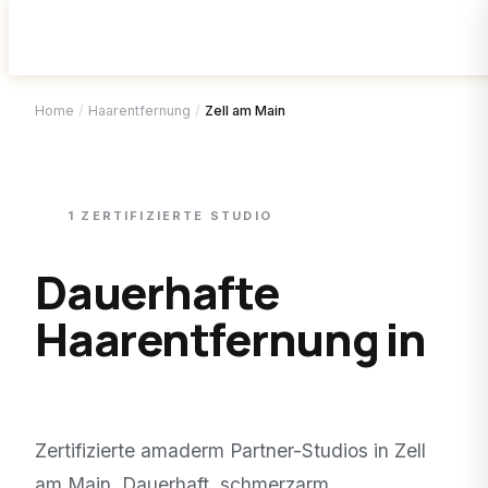
Home
/
Haarentfernung
/
Zell am Main
1
ZERTIFIZIERTE
STUDIO
Dauerhafte
Haarentfernung in
Zell am Main
.
Zertifizierte amaderm Partner-Studios in
Zell
am Main
. Dauerhaft, schmerzarm,