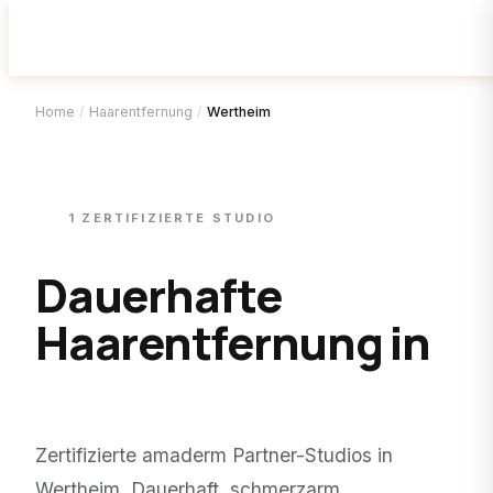
Home
/
Haarentfernung
/
Wertheim
1
ZERTIFIZIERTE
STUDIO
Dauerhafte
Haarentfernung in
Wertheim
.
Zertifizierte amaderm Partner-Studios in
Wertheim
. Dauerhaft, schmerzarm,