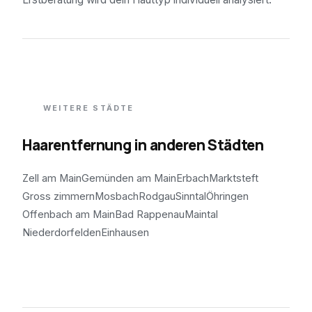
WEITERE STÄDTE
Haarentfernung in anderen Städten
Zell am Main
Gemünden am Main
Erbach
Marktsteft
Gross zimmern
Mosbach
Rodgau
Sinntal
Öhringen
Offenbach am Main
Bad Rappenau
Maintal
Niederdorfelden
Einhausen