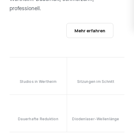
professionell.
Studios ansehen →
Mehr erfahren
1
6–8
Studios in Wertheim
Sitzungen im Schnitt
≥90%
808nm
Dauerhafte Reduktion
Diodenlaser-Wellenlänge