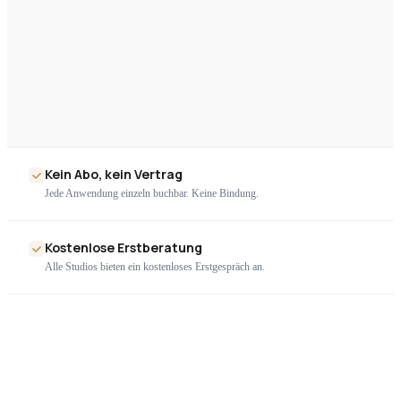
Kein Abo, kein Vertrag
Jede Anwendung einzeln buchbar. Keine Bindung.
Kostenlose Erstberatung
Alle Studios bieten ein kostenloses Erstgespräch an.
Nur geprüfte Geräte
Ausschließlich zertifizierte High-End-Technologie. Kein Billigimport.