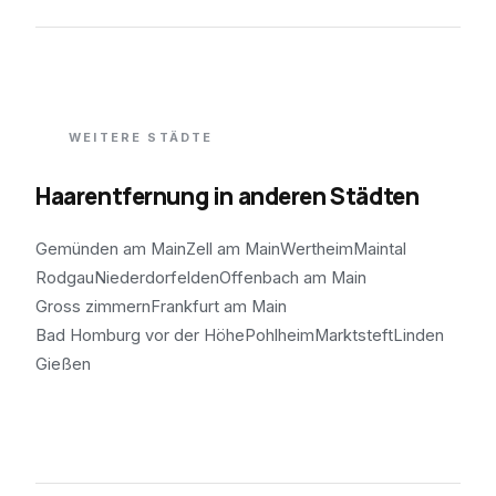
WEITERE STÄDTE
Haarentfernung in anderen Städten
Gemünden am Main
Zell am Main
Wertheim
Maintal
Rodgau
Niederdorfelden
Offenbach am Main
Gross zimmern
Frankfurt am Main
Bad Homburg vor der Höhe
Pohlheim
Marktsteft
Linden
Gießen