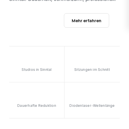
Studios ansehen →
Mehr erfahren
1
6–8
Studios in Sinntal
Sitzungen im Schnitt
≥90%
808nm
Dauerhafte Reduktion
Diodenlaser-Wellenlänge