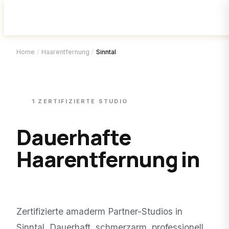
Home
/
Haarentfernung
/
Sinntal
1
ZERTIFIZIERTE
STUDIO
Dauerhafte
Haarentfernung in
Sinntal
.
Zertifizierte amaderm Partner-Studios in
Sinntal
. Dauerhaft, schmerzarm, professionell.