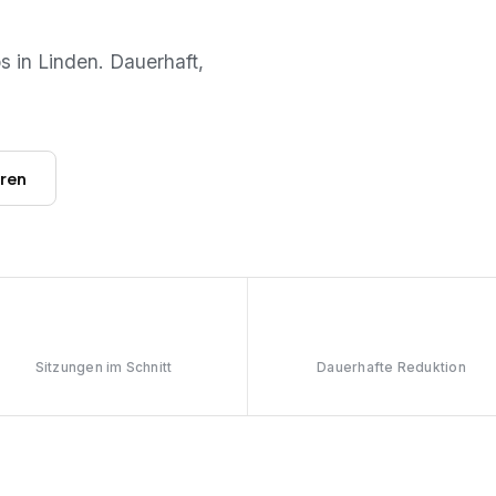
os in
Linden
. Dauerhaft,
hren
6–8
≥90%
Sitzungen im Schnitt
Dauerhafte Reduktion