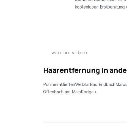
kostenlosen Erstberatung wi
WEITERE STÄDTE
Haarentfernung in and
Pohlheim
Gießen
Wetzlar
Bad Endbach
Marbu
Offenbach am Main
Rodgau