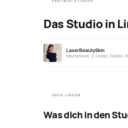
PARTNER-STUDIOS
Das Studio
in
L
LaserBeautySkin
Macherenstr. 2, Linden, Gießen,
ÜBER
LINDEN
Was dich in den Stu