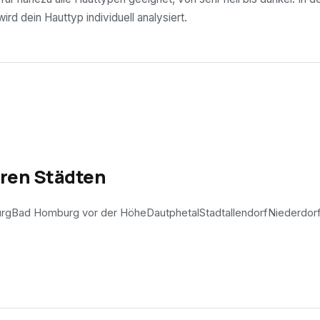
rd dein Hauttyp individuell analysiert.
eren Städten
rg
Bad Homburg vor der Höhe
Dautphetal
Stadtallendorf
Niederdor