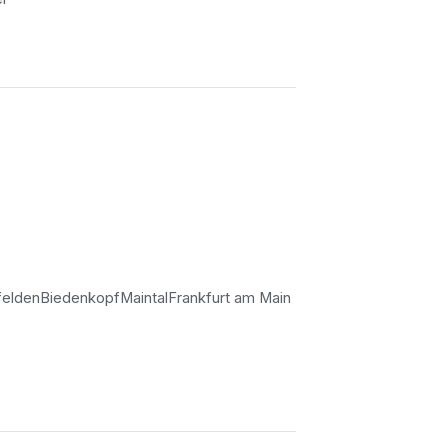
felden
Biedenkopf
Maintal
Frankfurt am Main