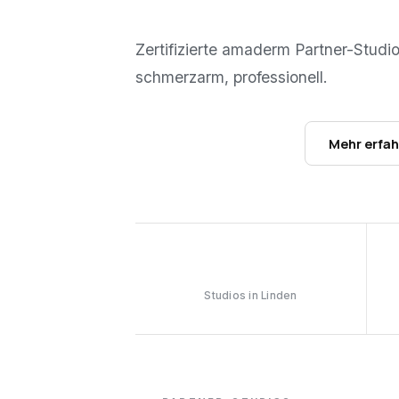
Zertifizierte amaderm Partner-Studi
schmerzarm, professionell.
Studios ansehen →
Mehr erfa
1
Studios in Linden