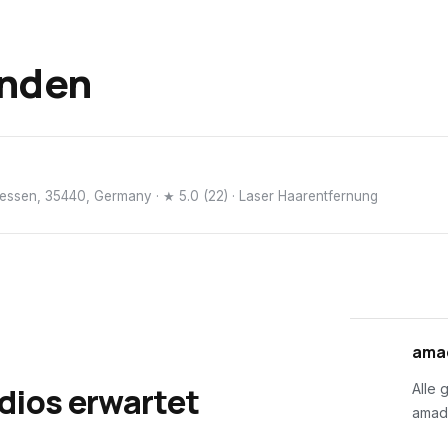
inden
 Hessen, 35440, Germany
· ★ 5.0 (22)
· Laser Haarentfernung
01
amad
dios erwartet
Alle 
amad