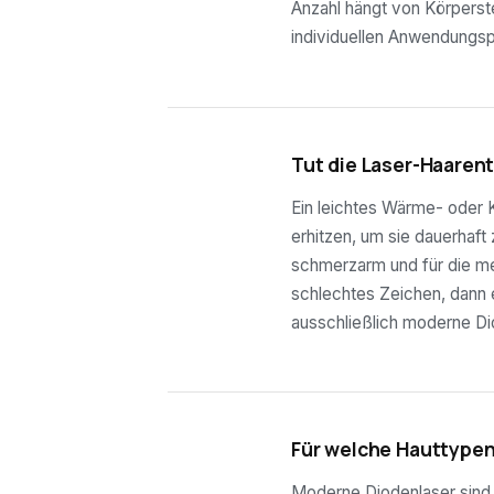
Anzahl hängt von Körperste
individuellen Anwendungsp
03
Tut die Laser-Haaren
Ein leichtes Wärme- oder K
erhitzen, um sie dauerhaft
schmerzarm und für die mei
schlechtes Zeichen, dann e
ausschließlich moderne Di
04
Für welche Hauttypen
Moderne Diodenlaser sind f