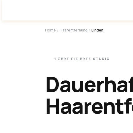
Studio f
Home
/
Haarentfernung
/
Linden
1
ZERTIFIZIERTE
STUDIO
Dauerha
Haarentf
Linden
.