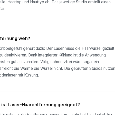
lle, Haartyp und Hauttyp ab. Das jeweilige Studio erstellt einen
lan.
tfernung weh?
ribbelgefühl gehört dazu: Der Laser muss die Haarwurzel gezielt
 zu deaktivieren. Dank integrierter Kühlung ist die Anwendung
sten gut auszuhalten. Völlig schmerzfrei wäre sogar ein
rreicht die Wärme die Wurzel nicht. Die geprüften Studios nutze
odenlaser mit Kühlung.
 ist Laser-Haarentfernung geeignet?
ür nahezu alle Hauttypen geeignet, von sehr hell bis dunkel. In d