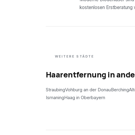
kostenlosen Erstberatung wi
WEITERE STÄDTE
Haarentfernung in and
Straubing
Vohburg an der Donau
Berching
Al
Ismaning
Haag in Oberbayern