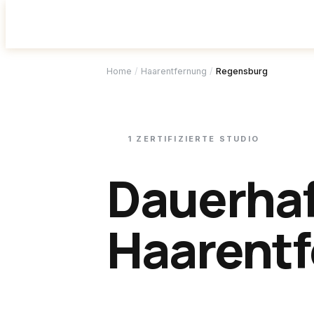
Studio f
Home
/
Haarentfernung
/
Regensburg
1
ZERTIFIZIERTE
STUDIO
Dauerha
Haarentf
Regensb