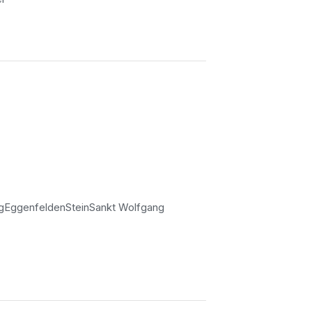
g
Eggenfelden
Stein
Sankt Wolfgang