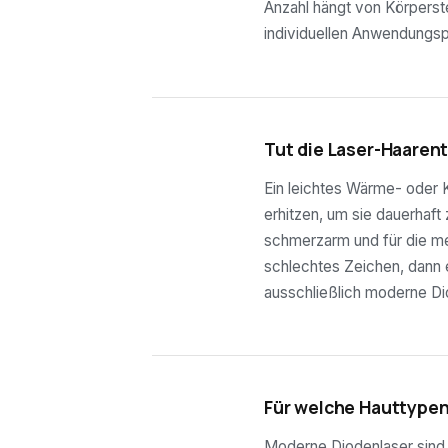
Anzahl hängt von Körperste
individuellen Anwendungsp
03
Tut die Laser-Haaren
Ein leichtes Wärme- oder K
erhitzen, um sie dauerhaft
schmerzarm und für die mei
schlechtes Zeichen, dann e
ausschließlich moderne Di
04
Für welche Hauttypen
Moderne Diodenlaser sind f