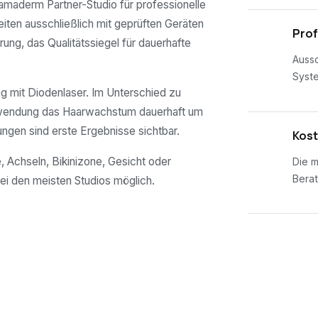
s amaderm Partner-Studio für professionelle
eiten ausschließlich mit geprüften Geräten
02
Prof
rung, das Qualitätssiegel für dauerhafte
Aussc
Syst
 mit Diodenlaser. Im Unterschied zu
nwendung das Haarwachstum dauerhaft um
ungen sind erste Ergebnisse sichtbar.
03
Kost
, Achseln, Bikinizone, Gesicht oder
Die m
Berat
ei den meisten Studios möglich.