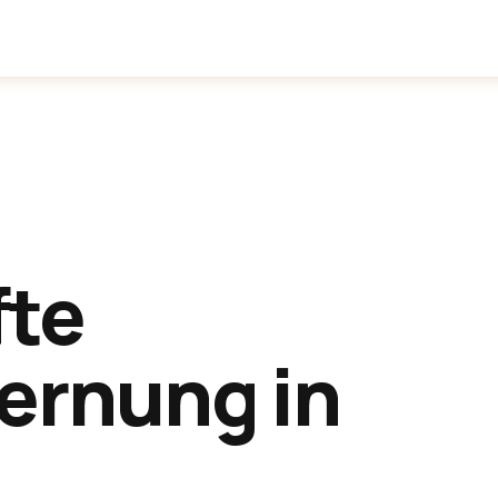
inden
Anwendungen
Über uns
fte
ernung in
urg
.