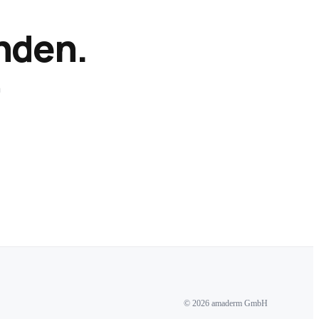
nden.
n
© 2026 amaderm GmbH