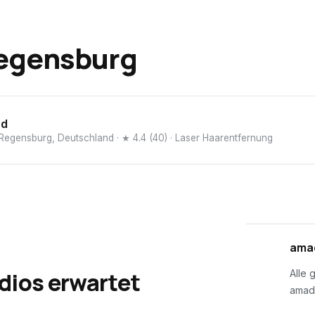
egensburg
ad
 Regensburg, Deutschland
· ★ 4.4 (40)
· Laser Haarentfernung
01
amad
dios erwartet
Alle 
amad