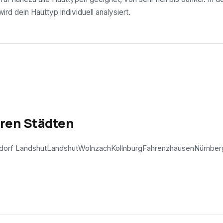
rd dein Hauttyp individuell analysiert.
eren Städten
tdorf Landshut
Landshut
Wolnzach
Kollnburg
Fahrenzhausen
Nürnber