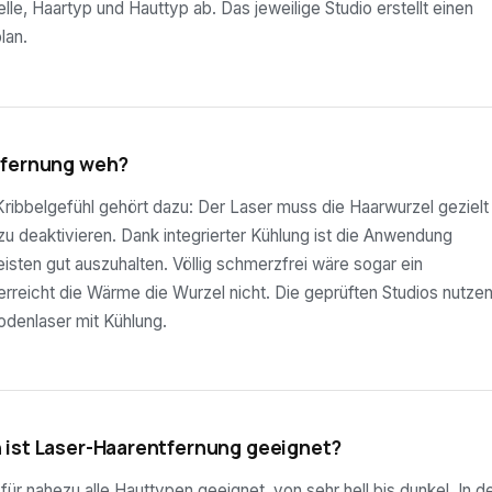
lle, Haartyp und Hauttyp ab. Das jeweilige Studio erstellt einen
lan.
tfernung weh?
ribbelgefühl gehört dazu: Der Laser muss die Haarwurzel gezielt
 zu deaktivieren. Dank integrierter Kühlung ist die Anwendung
sten gut auszuhalten. Völlig schmerzfrei wäre sogar ein
rreicht die Wärme die Wurzel nicht. Die geprüften Studios nutze
odenlaser mit Kühlung.
 ist Laser-Haarentfernung geeignet?
ür nahezu alle Hauttypen geeignet, von sehr hell bis dunkel. In d