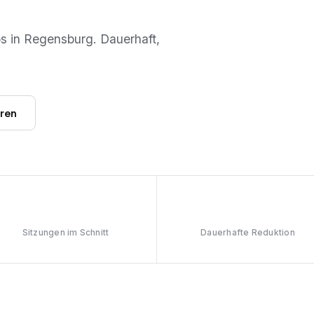
os in
Regensburg
. Dauerhaft,
hren
6–8
≥90%
Sitzungen im Schnitt
Dauerhafte Reduktion