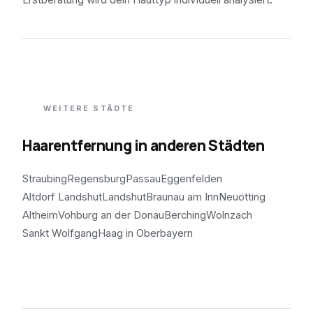
WEITERE STÄDTE
Haarentfernung in anderen Städten
Straubing
Regensburg
Passau
Eggenfelden
Altdorf Landshut
Landshut
Braunau am Inn
Neuötting
Altheim
Vohburg an der Donau
Berching
Wolnzach
Sankt Wolfgang
Haag in Oberbayern