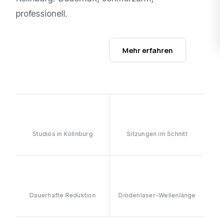
professionell.
Studios ansehen →
Mehr erfahren
1
6–8
Studios in Kollnburg
Sitzungen im Schnitt
≥90%
808nm
Dauerhafte Reduktion
Diodenlaser-Wellenlänge