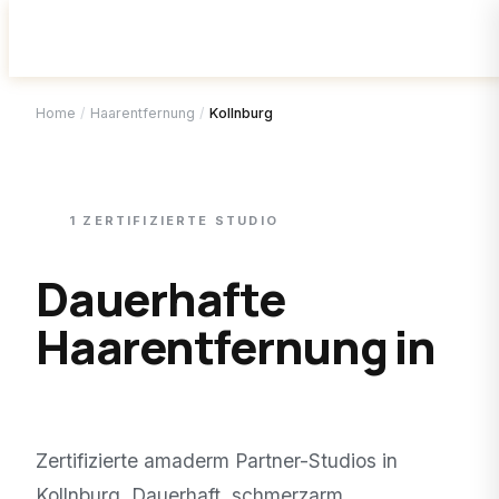
Home
/
Haarentfernung
/
Kollnburg
1
ZERTIFIZIERTE
STUDIO
Dauerhafte
Haarentfernung in
Kollnburg
.
Zertifizierte amaderm Partner-Studios in
Kollnburg
. Dauerhaft, schmerzarm,