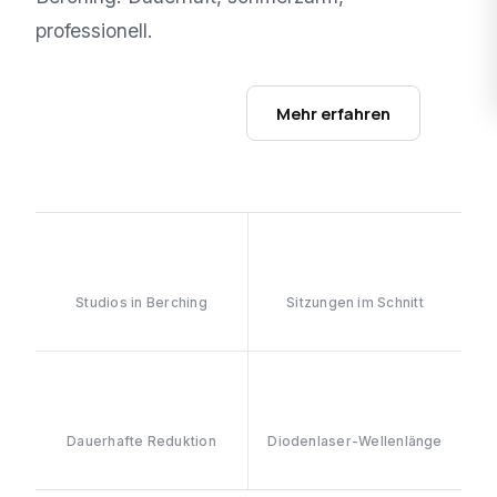
professionell.
Studios ansehen →
Mehr erfahren
1
6–8
Studios in Berching
Sitzungen im Schnitt
≥90%
808nm
Dauerhafte Reduktion
Diodenlaser-Wellenlänge