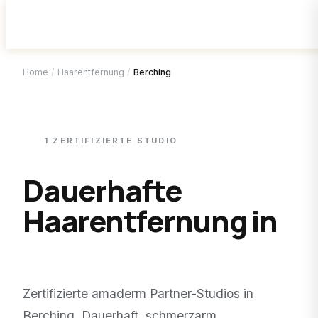
Home
/
Haarentfernung
/
Berching
1
ZERTIFIZIERTE
STUDIO
Dauerhafte
Haarentfernung in
Berching
.
Zertifizierte amaderm Partner-Studios in
Berching
. Dauerhaft, schmerzarm,