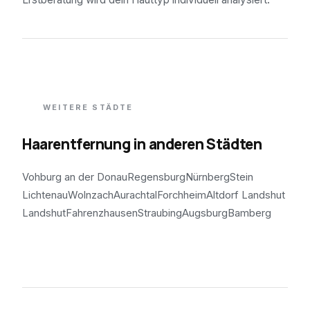
WEITERE STÄDTE
Haarentfernung in anderen Städten
Vohburg an der Donau
Regensburg
Nürnberg
Stein
Lichtenau
Wolnzach
Aurachtal
Forchheim
Altdorf Landshut
Landshut
Fahrenzhausen
Straubing
Augsburg
Bamberg