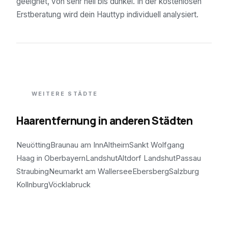
geeignet, von sehr hell bis dunkel. In der kostenlosen
Erstberatung wird dein Hauttyp individuell analysiert.
WEITERE STÄDTE
Haarentfernung in anderen Städten
Neuötting
Braunau am Inn
Altheim
Sankt Wolfgang
Haag in Oberbayern
Landshut
Altdorf Landshut
Passau
Straubing
Neumarkt am Wallersee
Ebersberg
Salzburg
Kollnburg
Vöcklabruck