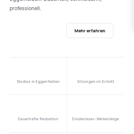
professionell.
Studios ansehen →
Mehr erfahren
1
6–8
Studios in Eggenfelden
Sitzungen im Schnitt
≥90%
808nm
Dauerhafte Reduktion
Diodenlaser-Wellenlänge