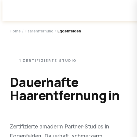
Home
/
Haarentfernung
/
Eggenfelden
1
ZERTIFIZIERTE
STUDIO
Dauerhafte
Haarentfernung in
Eggenfelden
.
Zertifizierte amaderm Partner-Studios in
Eggenfelden
. Dauerhaft, schmerzarm,