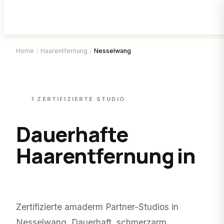
Home
/
Haarentfernung
/
Nesselwang
1
ZERTIFIZIERTE
STUDIO
Dauerhafte
Haarentfernung in
Nesselwang
.
Zertifizierte amaderm Partner-Studios in
Nesselwang
. Dauerhaft, schmerzarm,