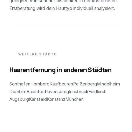
geeignet, von sehr hell bis dunkel. In der kostenlosen
Erstberatung wird dein Hauttyp individuell analysiert.
WEITERE STÄDTE
Haarentfernung in anderen Städten
Sonthofen
Hornberg
Kaufbeuren
Peißenberg
Mindelheim
Dornbirn
Baienfurt
Ravensburg
Innsbruck
Feldkirch
Augsburg
Karlsfeld
Konstanz
München