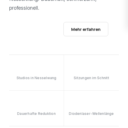
professionell.
Studios ansehen →
Mehr erfahren
1
6–8
Studios in Nesselwang
Sitzungen im Schnitt
≥90%
808nm
Dauerhafte Reduktion
Diodenlaser-Wellenlänge