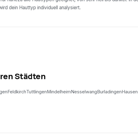
rd dein Hauttyp individuell analysiert.
eren Städten
ngen
Feldkirch
Tuttlingen
Mindelheim
Nesselwang
Burladingen
Hausen