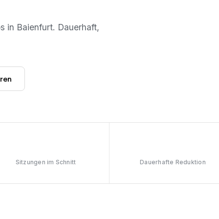
os in
Baienfurt
. Dauerhaft,
hren
6–8
≥90%
Sitzungen im Schnitt
Dauerhafte Reduktion