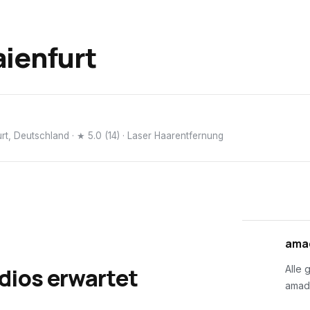
aienfurt
urt, Deutschland
· ★ 5.0 (14)
· Laser Haarentfernung
01
amad
dios erwartet
Alle 
amad