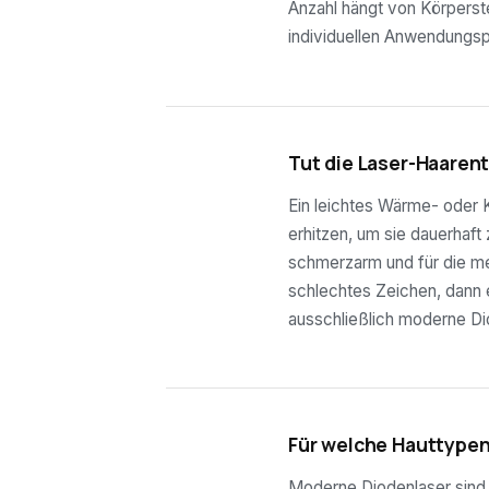
Anzahl hängt von Körperste
individuellen Anwendungsp
03
Tut die Laser-Haaren
Ein leichtes Wärme- oder K
erhitzen, um sie dauerhaft
schmerzarm und für die mei
schlechtes Zeichen, dann e
ausschließlich moderne Di
04
Für welche Hauttypen
Moderne Diodenlaser sind f