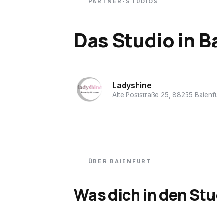
PARTNER-STUDIOS
Das Studio
in
B
Ladyshine
Alte Poststraße 25, 88255 Baienf
ÜBER
BAIENFURT
Was dich in den Stu