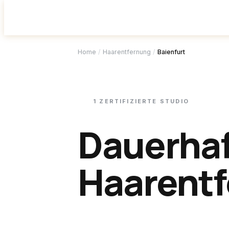
Studio f
Home
/
Haarentfernung
/
Baienfurt
1
ZERTIFIZIERTE
STUDIO
Dauerha
Haarentf
Baienfur