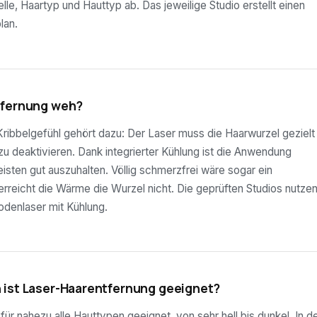
lle, Haartyp und Hauttyp ab. Das jeweilige Studio erstellt einen
lan.
tfernung weh?
ribbelgefühl gehört dazu: Der Laser muss die Haarwurzel gezielt
 zu deaktivieren. Dank integrierter Kühlung ist die Anwendung
sten gut auszuhalten. Völlig schmerzfrei wäre sogar ein
rreicht die Wärme die Wurzel nicht. Die geprüften Studios nutze
odenlaser mit Kühlung.
 ist Laser-Haarentfernung geeignet?
ür nahezu alle Hauttypen geeignet, von sehr hell bis dunkel. In d