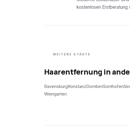
kostenlosen Erstberatung wi
WEITERE STÄDTE
Haarentfernung in and
Ravensburg
Konstanz
Dornbirn
Sonthofen
Si
Weingarten