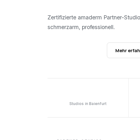
Zertifizierte amaderm Partner-Studi
schmerzarm, professionell.
Studios ansehen →
Mehr erfa
1
Studios in Baienfurt