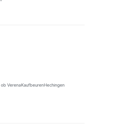
 ob Verena
Kaufbeuren
Hechingen