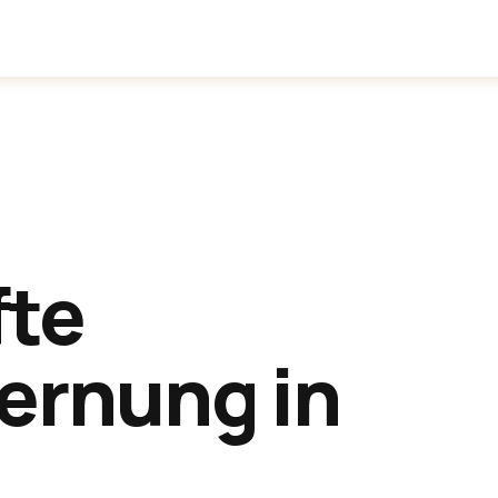
inden
Anwendungen
Über uns
fte
ernung in
t
.