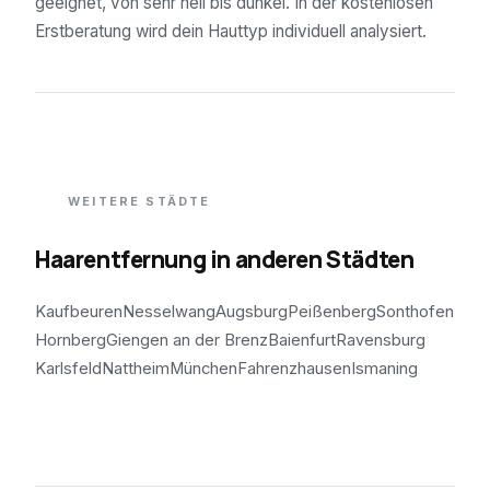
geeignet, von sehr hell bis dunkel. In der kostenlosen
Erstberatung wird dein Hauttyp individuell analysiert.
WEITERE STÄDTE
Haarentfernung in anderen Städten
Kaufbeuren
Nesselwang
Augsburg
Peißenberg
Sonthofen
Hornberg
Giengen an der Brenz
Baienfurt
Ravensburg
Karlsfeld
Nattheim
München
Fahrenzhausen
Ismaning