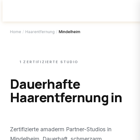
Home
/
Haarentfernung
/
Mindelheim
1
ZERTIFIZIERTE
STUDIO
Dauerhafte
Haarentfernung in
Mindelheim
.
Zertifizierte amaderm Partner-Studios in
Mindelheim
. Dauerhaft, schmerzarm,