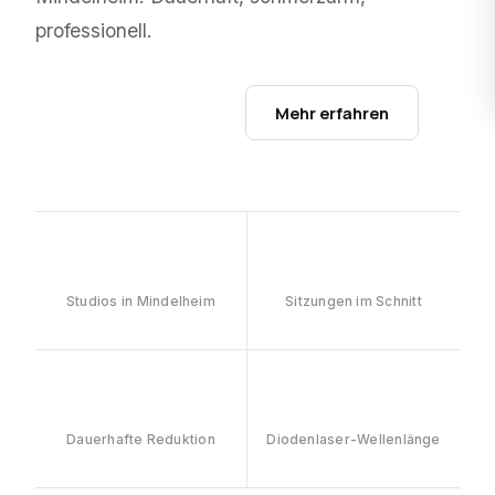
professionell.
Studios ansehen →
Mehr erfahren
1
6–8
Studios in Mindelheim
Sitzungen im Schnitt
≥90%
808nm
Dauerhafte Reduktion
Diodenlaser-Wellenlänge