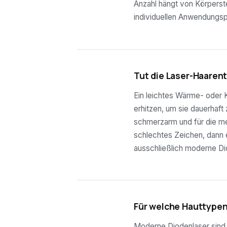
Anzahl hängt von Körperste
individuellen Anwendungsp
03
Tut die Laser-Haaren
Ein leichtes Wärme- oder K
erhitzen, um sie dauerhaft
schmerzarm und für die mei
schlechtes Zeichen, dann e
ausschließlich moderne Di
04
Für welche Hauttypen
Moderne Diodenlaser sind f