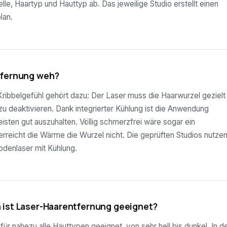
lle, Haartyp und Hauttyp ab. Das jeweilige Studio erstellt einen
lan.
tfernung weh?
ribbelgefühl gehört dazu: Der Laser muss die Haarwurzel gezielt
 zu deaktivieren. Dank integrierter Kühlung ist die Anwendung
sten gut auszuhalten. Völlig schmerzfrei wäre sogar ein
rreicht die Wärme die Wurzel nicht. Die geprüften Studios nutze
odenlaser mit Kühlung.
 ist Laser-Haarentfernung geeignet?
ür nahezu alle Hauttypen geeignet, von sehr hell bis dunkel. In d