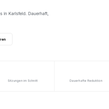
os in
Karlsfeld
. Dauerhaft,
hren
6–8
≥90%
Sitzungen im Schnitt
Dauerhafte Reduktion