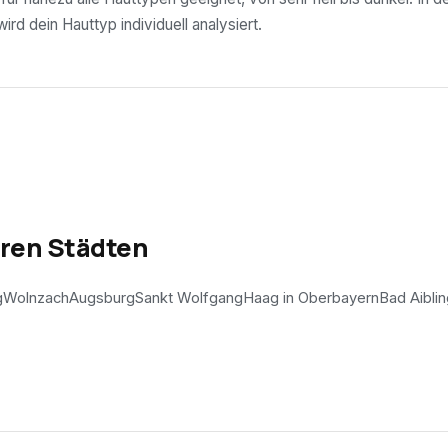
rd dein Hauttyp individuell analysiert.
eren Städten
g
Wolnzach
Augsburg
Sankt Wolfgang
Haag in Oberbayern
Bad Aibli