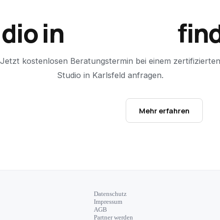
dio in
Karlsfeld
fin
Jetzt kostenlosen Beratungstermin bei einem zertifizierte
Studio in
Karlsfeld
anfragen.
Studio-Finder öffnen →
Mehr erfahren
Datenschutz
Impressum
AGB
Partner werden