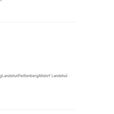
ng
Landshut
Peißenberg
Altdorf Landshut