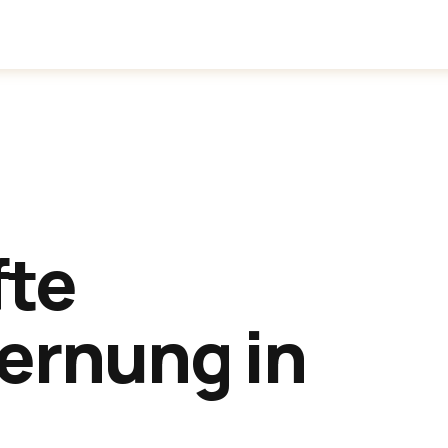
inden
Anwendungen
Über uns
fte
ernung in
.