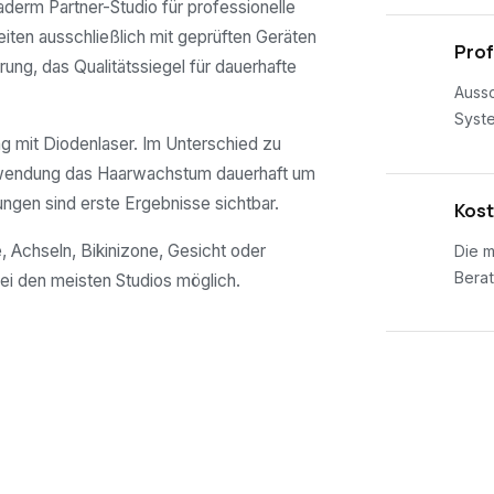
maderm Partner-Studio für professionelle
eiten ausschließlich mit geprüften Geräten
02
Prof
rung, das Qualitätssiegel für dauerhafte
Aussc
Syst
 mit Diodenlaser. Im Unterschied zu
nwendung das Haarwachstum dauerhaft um
ungen sind erste Ergebnisse sichtbar.
03
Kost
, Achseln, Bikinizone, Gesicht oder
Die m
Berat
ei den meisten Studios möglich.