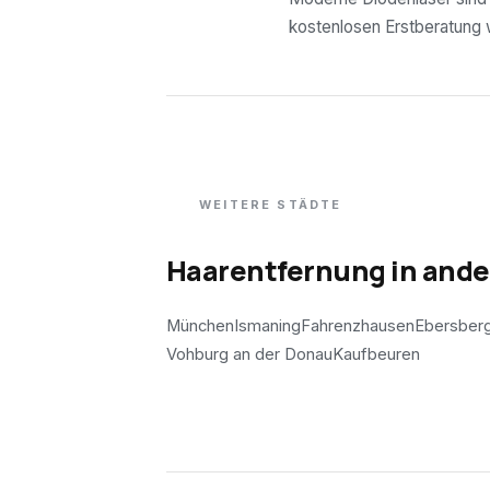
kostenlosen Erstberatung wi
WEITERE STÄDTE
Haarentfernung in and
München
Ismaning
Fahrenzhausen
Ebersber
Vohburg an der Donau
Kaufbeuren