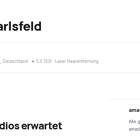
rlsfeld
d, Deutschland
· ★ 5.0 (53)
· Laser Haarentfernung
01
amad
dios erwartet
Alle 
amad