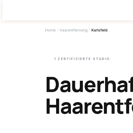
Studio f
Home
/
Haarentfernung
/
Karlsfeld
1
ZERTIFIZIERTE
STUDIO
Dauerha
Haarentf
Karlsfeld