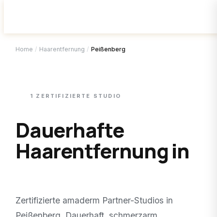
Home
/
Haarentfernung
/
Peißenberg
1
ZERTIFIZIERTE
STUDIO
Dauerhafte
Haarentfernung in
Peißenberg
.
Zertifizierte amaderm Partner-Studios in
Peißenberg
. Dauerhaft, schmerzarm,