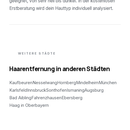
geeignet, von sehr hell bis dunkel. In der kostenlosen
Erstberatung wird dein Hauttyp individuell analysiert.
WEITERE STÄDTE
Haarentfernung in anderen Städten
Kaufbeuren
Nesselwang
Hornberg
Mindelheim
München
Karlsfeld
Innsbruck
Sonthofen
Ismaning
Augsburg
Bad Aibling
Fahrenzhausen
Ebersberg
Haag in Oberbayern