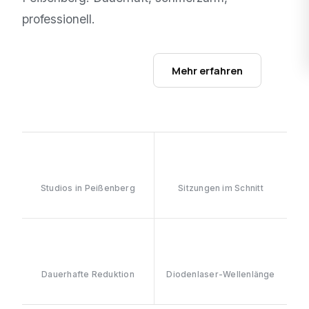
professionell.
Studios ansehen →
Mehr erfahren
1
6–8
Studios in Peißenberg
Sitzungen im Schnitt
≥90%
808nm
Dauerhafte Reduktion
Diodenlaser-Wellenlänge