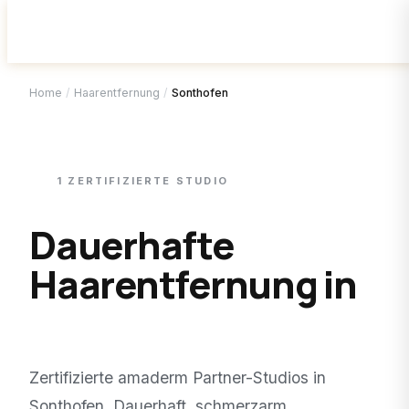
Home
/
Haarentfernung
/
Sonthofen
1
ZERTIFIZIERTE
STUDIO
Dauerhafte
Haarentfernung in
Sonthofen
.
Zertifizierte amaderm Partner-Studios in
Sonthofen
. Dauerhaft, schmerzarm,