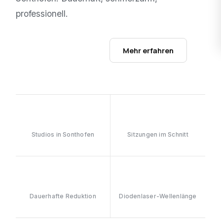
professionell.
Studios ansehen →
Mehr erfahren
1
6–8
Studios in Sonthofen
Sitzungen im Schnitt
≥90%
808nm
Dauerhafte Reduktion
Diodenlaser-Wellenlänge