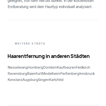
geeignet, von sehr hell bis dunkel. In der kostenlosen
Erstberatung wird dein Hauttyp individuell analysiert.
WEITERE STÄDTE
Haarentfernung in anderen Städten
Nesselwang
Hornberg
Dornbirn
Kaufbeuren
Feldkirch
Ravensburg
Baienfurt
Mindelheim
Peißenberg
Innsbruck
Konstanz
Augsburg
Singen
Karlsfeld