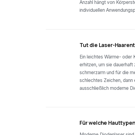
Anzahl hängt von Körperste
individuellen Anwendungsp
03
Tut die Laser-Haaren
Ein leichtes Wärme- oder K
erhitzen, um sie dauerhaft
schmerzarm und für die mei
schlechtes Zeichen, dann e
ausschließlich moderne Di
04
Für welche Hauttypen
Moderne Diodenlaser sind f