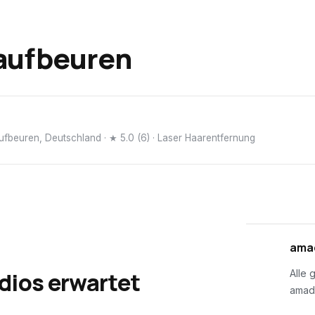
aufbeuren
ufbeuren, Deutschland
· ★ 5.0 (6)
· Laser Haarentfernung
01
amad
dios erwartet
Alle 
amad