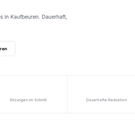
os in
Kaufbeuren
. Dauerhaft,
hren
6–8
≥90%
Sitzungen im Schnitt
Dauerhafte Reduktion