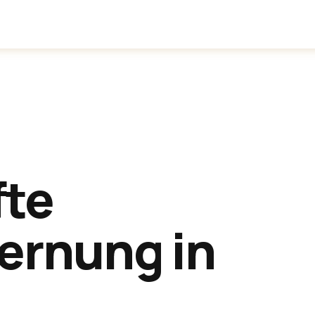
inden
Anwendungen
Über uns
fte
ernung in
ren
.