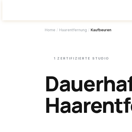
Studio f
Home
/
Haarentfernung
/
Kaufbeuren
1
ZERTIFIZIERTE
STUDIO
Dauerha
Haarentf
Kaufbeu