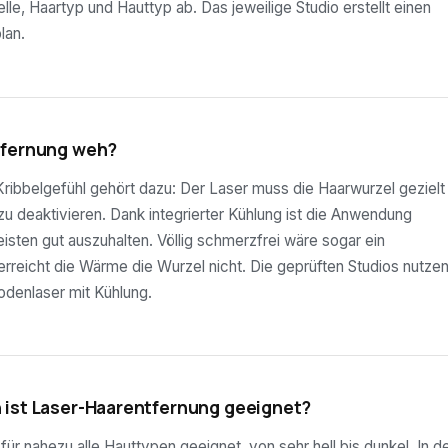
lle, Haartyp und Hauttyp ab. Das jeweilige Studio erstellt einen
lan.
tfernung weh?
ribbelgefühl gehört dazu: Der Laser muss die Haarwurzel gezielt
 zu deaktivieren. Dank integrierter Kühlung ist die Anwendung
sten gut auszuhalten. Völlig schmerzfrei wäre sogar ein
rreicht die Wärme die Wurzel nicht. Die geprüften Studios nutze
odenlaser mit Kühlung.
 ist Laser-Haarentfernung geeignet?
ür nahezu alle Hauttypen geeignet, von sehr hell bis dunkel. In d