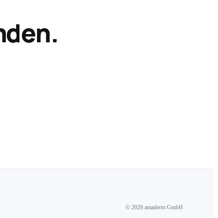
nden.
n
© 2026 amaderm GmbH