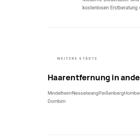
kostenlosen Erstberatung wi
WEITERE STÄDTE
Haarentfernung in and
Mindelheim
Nesselwang
Peißenberg
Hornbe
Dornbirn