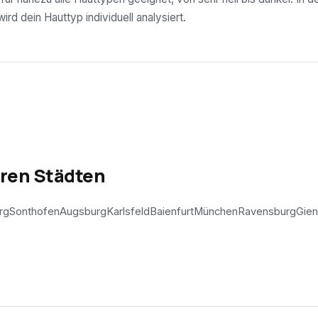
rd dein Hauttyp individuell analysiert.
eren Städten
rg
Sonthofen
Augsburg
Karlsfeld
Baienfurt
München
Ravensburg
Gien