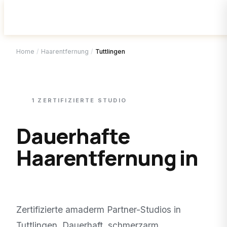
Home
/
Haarentfernung
/
Tuttlingen
1
ZERTIFIZIERTE
STUDIO
Dauerhafte
Haarentfernung in
Tuttlingen
.
Zertifizierte amaderm Partner-Studios in
Tuttlingen
. Dauerhaft, schmerzarm,