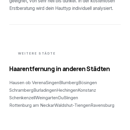
geeignet, von sehr hell bis dunkel. In der kostenlosen
Erstberatung wird dein Hauttyp individuell analysiert.
WEITERE STÄDTE
Haarentfernung in anderen Städten
Hausen ob Verena
Singen
Blumberg
Bösingen
Schramberg
Burladingen
Hechingen
Konstanz
Schenkenzell
Weingarten
Dußlingen
Rottenburg am Neckar
Waldshut-Tiengen
Ravensburg