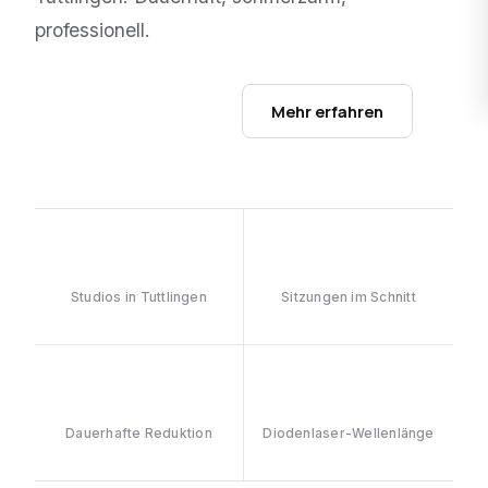
professionell.
Studios ansehen →
Mehr erfahren
1
6–8
Studios in Tuttlingen
Sitzungen im Schnitt
≥90%
808nm
Dauerhafte Reduktion
Diodenlaser-Wellenlänge