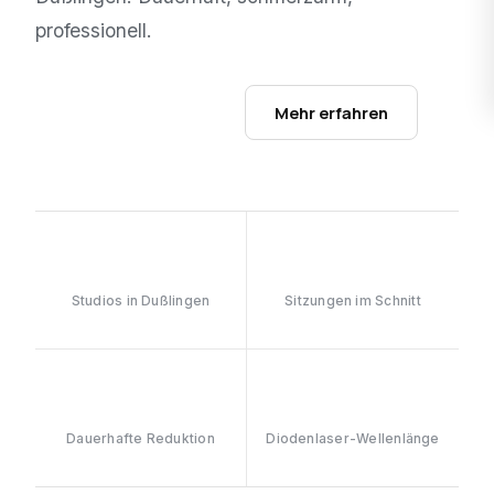
professionell.
Studios ansehen →
Mehr erfahren
1
6–8
Studios in Dußlingen
Sitzungen im Schnitt
≥90%
808nm
Dauerhafte Reduktion
Diodenlaser-Wellenlänge