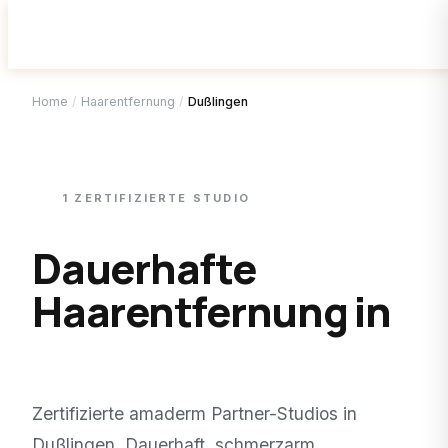
Home
/
Haarentfernung
/
Dußlingen
1
ZERTIFIZIERTE
STUDIO
Dauerhafte
Haarentfernung in
Dußlingen
.
Zertifizierte amaderm Partner-Studios in
Dußlingen
. Dauerhaft, schmerzarm,