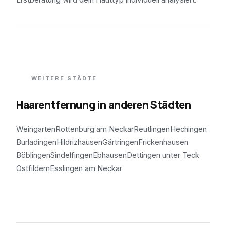
WEITERE STÄDTE
Haarentfernung in anderen Städten
Weingarten
Rottenburg am Neckar
Reutlingen
Hechingen
Burladingen
Hildrizhausen
Gärtringen
Frickenhausen
Böblingen
Sindelfingen
Ebhausen
Dettingen unter Teck
Ostfildern
Esslingen am Neckar