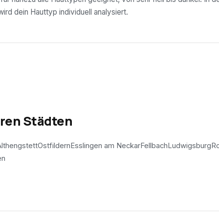
rd dein Hauttyp individuell analysiert.
eren Städten
lthengstett
Ostfildern
Esslingen am Neckar
Fellbach
Ludwigsburg
Ro
en