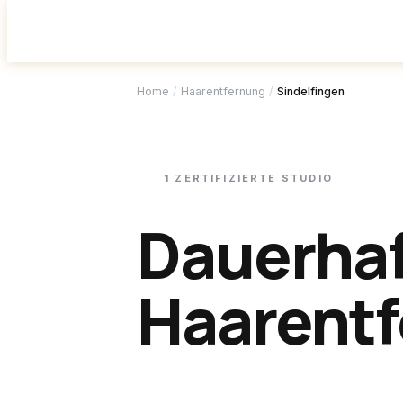
Studio f
Home
/
Haarentfernung
/
Sindelfingen
1
ZERTIFIZIERTE
STUDIO
Dauerha
Haarentf
Sindelfi