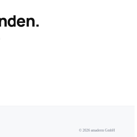
inden.
n
© 2026 amaderm GmbH