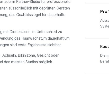
es amaderm Partner-Studio für professionelle
eiten ausschließlich mit geprüften Geräten
02
Prof
rung, das Qualitätssiegel für dauerhafte
Aussc
Syst
 mit Diodenlaser. Im Unterschied zu
nwendung das Haarwachstum dauerhaft um
ungen sind erste Ergebnisse sichtbar.
03
Kost
, Achseln, Bikinizone, Gesicht oder
Die m
Berat
ei den meisten Studios möglich.