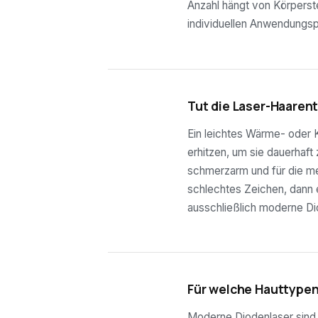
Anzahl hängt von Körperste
individuellen Anwendungsp
03
Tut die Laser-Haaren
Ein leichtes Wärme- oder K
erhitzen, um sie dauerhaft
schmerzarm und für die mei
schlechtes Zeichen, dann e
ausschließlich moderne Di
04
Für welche Hauttypen
Moderne Diodenlaser sind f