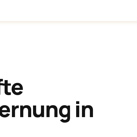
inden
Anwendungen
Über uns
fte
ernung in
ngen
.