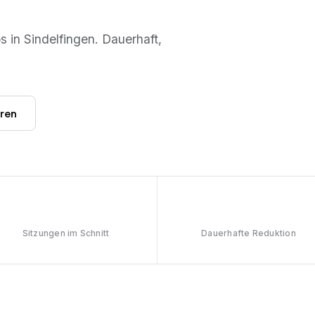
os in
Sindelfingen
. Dauerhaft,
hren
6–8
≥90%
Sitzungen im Schnitt
Dauerhafte Reduktion