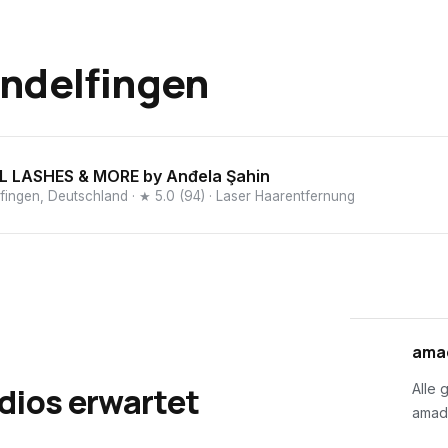
indelfingen
 LASHES & MORE by Anđela Şahin
lfingen, Deutschland
· ★ 5.0 (94)
· Laser Haarentfernung
01
amad
dios erwartet
Alle 
amad