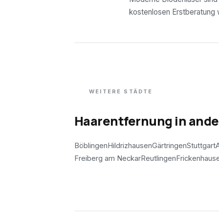
kostenlosen Erstberatung wi
WEITERE STÄDTE
Haarentfernung in and
Böblingen
Hildrizhausen
Gärtringen
Stuttgart
A
Freiberg am Neckar
Reutlingen
Frickenhaus