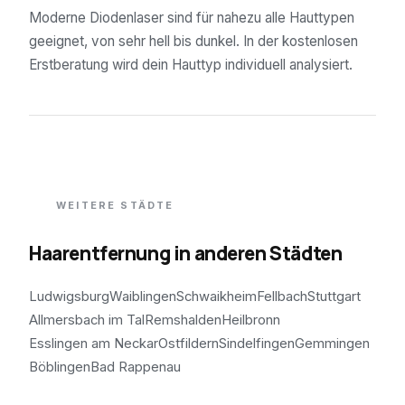
Moderne Diodenlaser sind für nahezu alle Hauttypen
geeignet, von sehr hell bis dunkel. In der kostenlosen
Erstberatung wird dein Hauttyp individuell analysiert.
WEITERE STÄDTE
Haarentfernung in anderen Städten
Ludwigsburg
Waiblingen
Schwaikheim
Fellbach
Stuttgart
Allmersbach im Tal
Remshalden
Heilbronn
Esslingen am Neckar
Ostfildern
Sindelfingen
Gemmingen
Böblingen
Bad Rappenau