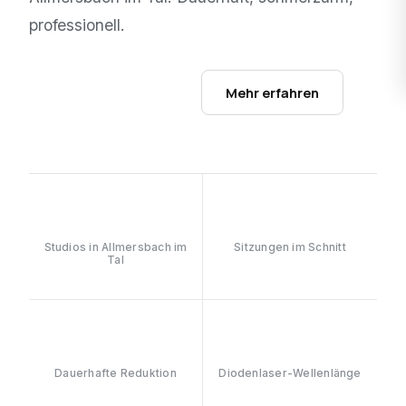
professionell.
Studios ansehen →
Mehr erfahren
1
6–8
Studios in Allmersbach im
Sitzungen im Schnitt
Tal
≥90%
808nm
Dauerhafte Reduktion
Diodenlaser-Wellenlänge