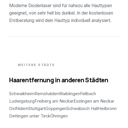
Moderne Diodenlaser sind für nahezu alle Hauttypen
geeignet, von sehr hell bis dunkel. In der kostenlosen
Erstberatung wird dein Hauttyp individuell analysiert.
WEITERE STÄDTE
Haarentfernung in anderen Städten
Schwaikheim
Remshalden
Waiblingen
Fellbach
Ludwigsburg
Freiberg am Neckar
Esslingen am Neckar
Ostfildern
Stuttgart
Göppingen
Schwäbisch Hall
Heilbronn
Dettingen unter Teck
Öhringen