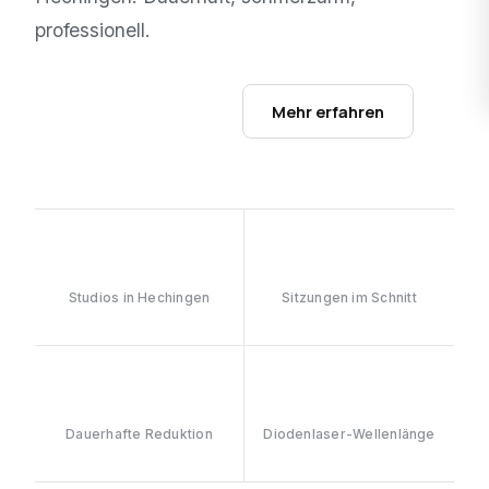
professionell.
Studios ansehen →
Mehr erfahren
1
6–8
Studios in Hechingen
Sitzungen im Schnitt
≥90%
808nm
Dauerhafte Reduktion
Diodenlaser-Wellenlänge