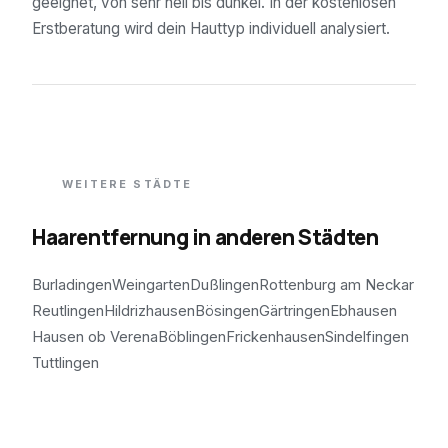
geeignet, von sehr hell bis dunkel. In der kostenlosen
Erstberatung wird dein Hauttyp individuell analysiert.
WEITERE STÄDTE
Haarentfernung in anderen Städten
Burladingen
Weingarten
Dußlingen
Rottenburg am Neckar
Reutlingen
Hildrizhausen
Bösingen
Gärtringen
Ebhausen
Hausen ob Verena
Böblingen
Frickenhausen
Sindelfingen
Tuttlingen