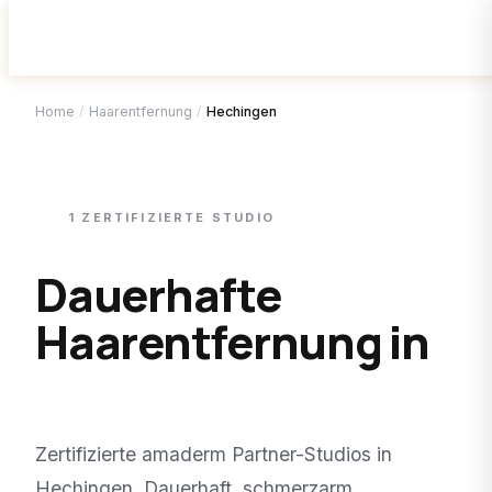
Home
/
Haarentfernung
/
Hechingen
1
ZERTIFIZIERTE
STUDIO
Dauerhafte
Haarentfernung in
Hechingen
.
Zertifizierte amaderm Partner-Studios in
Hechingen
. Dauerhaft, schmerzarm,