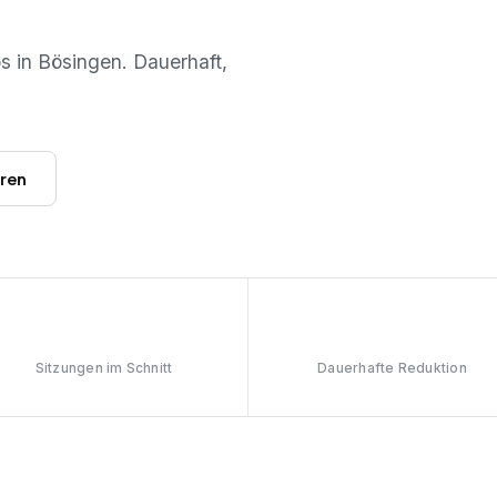
os in
Bösingen
. Dauerhaft,
hren
6–8
≥90%
Sitzungen im Schnitt
Dauerhafte Reduktion