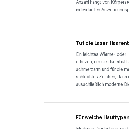
Anzahl hängt von Körperste
individuellen Anwendungsp
03
Tut die Laser-Haaren
Ein leichtes Wärme- oder K
erhitzen, um sie dauerhaft
schmerzarm und für die mei
schlechtes Zeichen, dann e
ausschließlich moderne Di
04
Für welche Hauttypen
Moderne Diodenlaser sind f