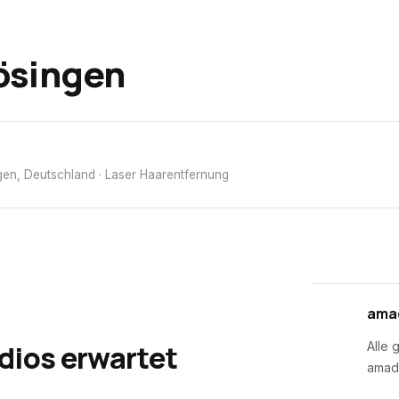
ösingen
gen, Deutschland
· Laser Haarentfernung
01
amad
dios erwartet
Alle 
amad