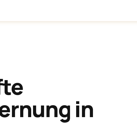
inden
Anwendungen
Über uns
fte
ernung in
n
.