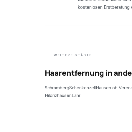
kostenlosen Erstberatung wi
WEITERE STÄDTE
Haarentfernung in and
Schramberg
Schenkenzell
Hausen ob Veren
Hildrizhausen
Lahr