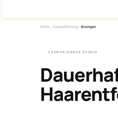
Studio f
Home
/
Haarentfernung
/
Bösingen
1
ZERTIFIZIERTE
STUDIO
Dauerha
Haarentf
Bösinge