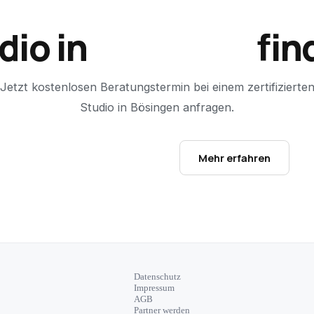
dio in
Bösingen
fin
Jetzt kostenlosen Beratungstermin bei einem zertifizierte
Studio in
Bösingen
anfragen.
Studio-Finder öffnen →
Mehr erfahren
Datenschutz
Impressum
AGB
Partner werden