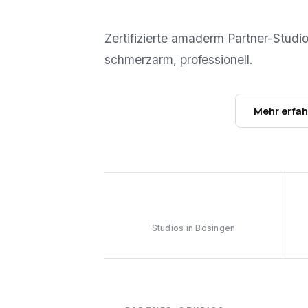
Zertifizierte amaderm Partner-Studi
schmerzarm, professionell.
Studios ansehen →
Mehr erfa
1
Studios in Bösingen