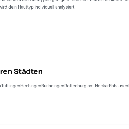
rd dein Hauttyp individuell analysiert.
eren Städten
a
Tuttlingen
Hechingen
Burladingen
Rottenburg am Neckar
Ebhausen