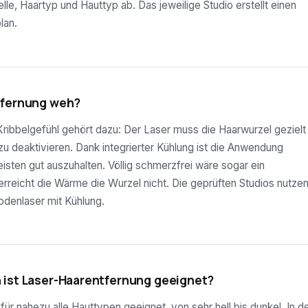
lle, Haartyp und Hauttyp ab. Das jeweilige Studio erstellt einen
lan.
tfernung weh?
ribbelgefühl gehört dazu: Der Laser muss die Haarwurzel gezielt
 zu deaktivieren. Dank integrierter Kühlung ist die Anwendung
sten gut auszuhalten. Völlig schmerzfrei wäre sogar ein
rreicht die Wärme die Wurzel nicht. Die geprüften Studios nutze
odenlaser mit Kühlung.
 ist Laser-Haarentfernung geeignet?
ür nahezu alle Hauttypen geeignet, von sehr hell bis dunkel. In d