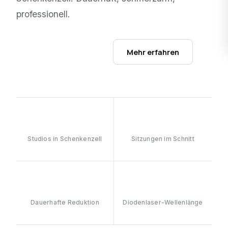
professionell.
Studios ansehen →
Mehr erfahren
1
6–8
Studios in Schenkenzell
Sitzungen im Schnitt
≥90%
808nm
Dauerhafte Reduktion
Diodenlaser-Wellenlänge