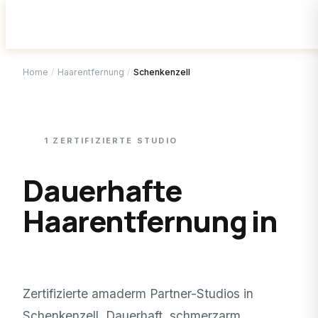
Home
/
Haarentfernung
/
Schenkenzell
1
ZERTIFIZIERTE
STUDIO
Dauerhafte
Haarentfernung in
Schenkenzell
.
Zertifizierte amaderm Partner-Studios in
Schenkenzell
. Dauerhaft, schmerzarm,