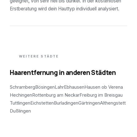
geeignet, von sehr hell bis dunkel. In der kostenlosen
Erstberatung wird dein Hauttyp individuell analysiert.
WEITERE STÄDTE
Haarentfernung in anderen Städten
Schramberg
Bösingen
Lahr
Ebhausen
Hausen ob Verena
Hechingen
Rottenburg am Neckar
Freiburg im Breisgau
Tuttlingen
Eichstetten
Burladingen
Gärtringen
Althengstett
Dußlingen