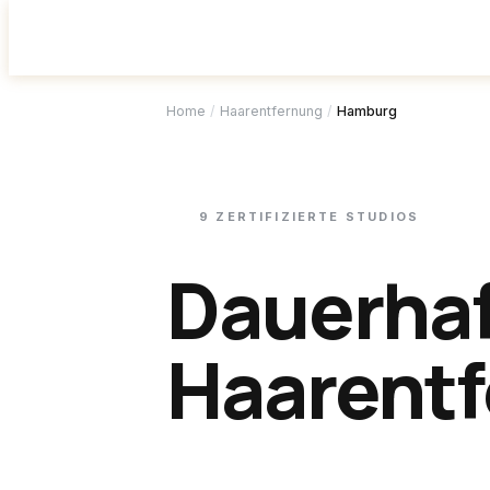
Studio f
Home
/
Haarentfernung
/
Hamburg
9
ZERTIFIZIERTE
STUDIOS
Dauerha
Haarentf
Hambur