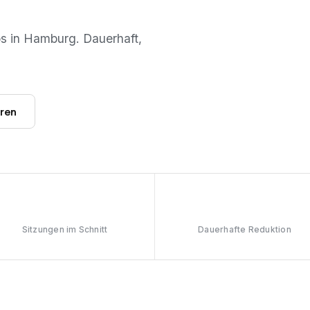
os in
Hamburg
. Dauerhaft,
hren
6–8
≥90%
Sitzungen im Schnitt
Dauerhafte Reduktion