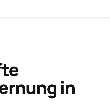
inden
Anwendungen
Über uns
fte
ernung in
g
.