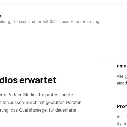
k
mburg, Deutschland
· ★ 4.8 (34)
· Laser Haarentfernung
01
amad
dios erwartet
Alle 
amad
erm Partner-Studios für professionelle
eiten ausschließlich mit geprüften Geräten
02
Prof
rung, das Qualitätssiegel für dauerhafte
Aussc
Syst