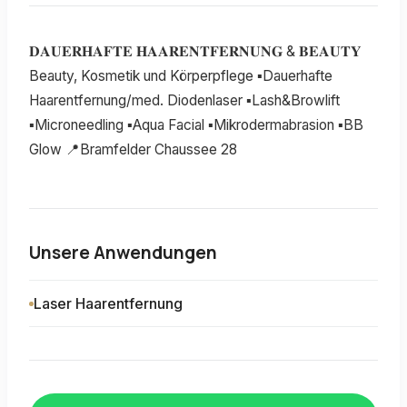
𝐃𝐀𝐔𝐄𝐑𝐇𝐀𝐅𝐓𝐄 𝐇𝐀𝐀𝐑𝐄𝐍𝐓𝐅𝐄𝐑𝐍𝐔𝐍𝐆 & 𝐁𝐄𝐀𝐔𝐓𝐘
Beauty, Kosmetik und Körperpflege ▪️Dauerhafte
Haarentfernung/med. Diodenlaser ▪️Lash&Browlift
▪️Microneedling ▪️Aqua Facial ▪️Mikrodermabrasion ▪️BB
Glow 📍Bramfelder Chaussee 28
Unsere Anwendungen
Laser Haarentfernung