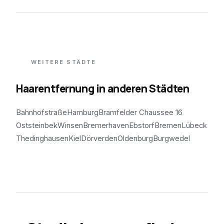
WEITERE STÄDTE
Haarentfernung in anderen Städten
Bahnhofstraße
Hamburg
Bramfelder Chaussee 16
Oststeinbek
Winsen
Bremerhaven
Ebstorf
Bremen
Lübeck
Thedinghausen
Kiel
Dörverden
Oldenburg
Burgwedel