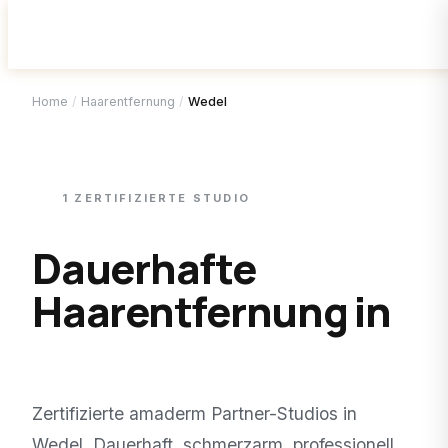
Home
/
Haarentfernung
/
Wedel
1
ZERTIFIZIERTE
STUDIO
Dauerhafte
Haarentfernung in
Wedel
.
Zertifizierte amaderm Partner-Studios in
Wedel
. Dauerhaft, schmerzarm, professionell.