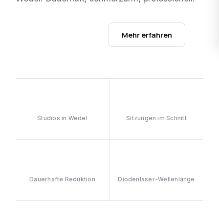
Studios ansehen →
Mehr erfahren
1
6–8
Studios in Wedel
Sitzungen im Schnitt
≥90%
808nm
Dauerhafte Reduktion
Diodenlaser-Wellenlänge