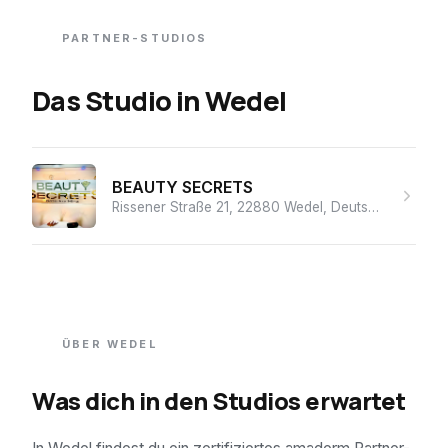
PARTNER-STUDIOS
Das Studio
in
Wedel
BEAUTY SECRETS
Rissener Straße 21, 22880 Wedel, Deutschland
· ★ 4
ÜBER
WEDEL
Was dich in den Studios erwartet