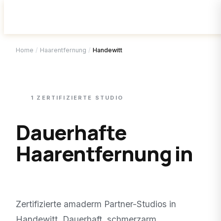
Home
/
Haarentfernung
/
Handewitt
1
ZERTIFIZIERTE
STUDIO
Dauerhafte
Haarentfernung in
Handewitt
.
Zertifizierte amaderm Partner-Studios in
Handewitt
. Dauerhaft, schmerzarm,