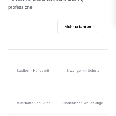
professionell.
Studios ansehen →
Mehr erfahren
1
6–8
Studios in Handewitt
Sitzungen im Schnitt
≥90%
808nm
Dauerhafte Reduktion
Diodenlaser-Wellenlänge