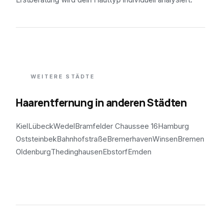
WEITERE STÄDTE
Haarentfernung in anderen Städten
Kiel
Lübeck
Wedel
Bramfelder Chaussee 16
Hamburg
Oststeinbek
Bahnhofstraße
Bremerhaven
Winsen
Bremen
Oldenburg
Thedinghausen
Ebstorf
Emden