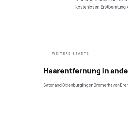
kostenlosen Erstberatung wi
WEITERE STÄDTE
Haarentfernung in and
Saterland
Oldenburg
lingen
Bremerhaven
Bre