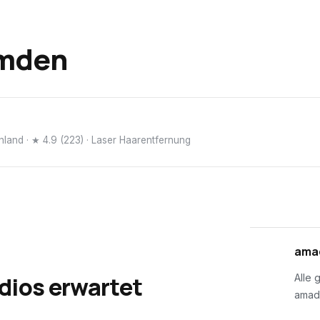
mden
hland
· ★ 4.9 (223)
· Laser Haarentfernung
01
amad
dios erwartet
Alle 
amad