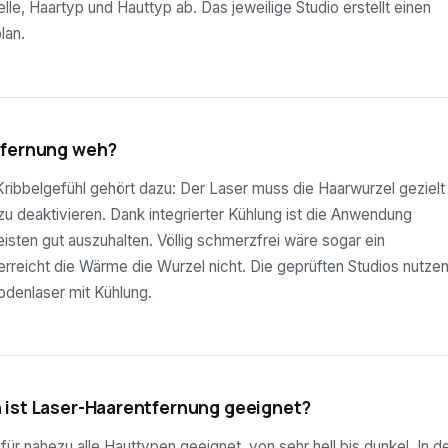
lle, Haartyp und Hauttyp ab. Das jeweilige Studio erstellt einen
lan.
tfernung weh?
ribbelgefühl gehört dazu: Der Laser muss die Haarwurzel gezielt
 zu deaktivieren. Dank integrierter Kühlung ist die Anwendung
sten gut auszuhalten. Völlig schmerzfrei wäre sogar ein
rreicht die Wärme die Wurzel nicht. Die geprüften Studios nutze
odenlaser mit Kühlung.
 ist Laser-Haarentfernung geeignet?
ür nahezu alle Hauttypen geeignet, von sehr hell bis dunkel. In d