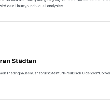
rd dein Hauttyp individuell analysiert.
eren Städten
men
Thedinghausen
Osnabrück
Steinfurt
Preußisch Oldendorf
Dörve