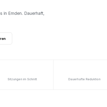
os in
Emden
. Dauerhaft,
hren
6–8
≥90%
Sitzungen im Schnitt
Dauerhafte Reduktion