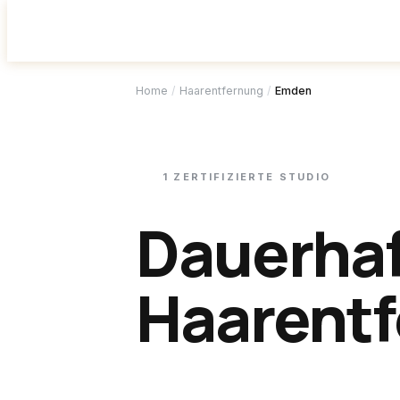
Studio f
Home
/
Haarentfernung
/
Emden
1
ZERTIFIZIERTE
STUDIO
Dauerha
Haarentf
Emden
.