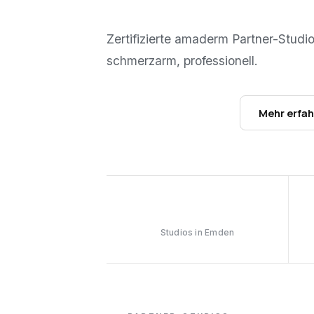
Zertifizierte amaderm Partner-Studi
schmerzarm, professionell.
Studios ansehen →
Mehr erfa
1
Studios in Emden