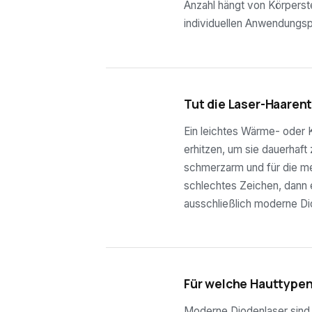
Anzahl hängt von Körperste
individuellen Anwendungsp
03
Tut die Laser-Haaren
Ein leichtes Wärme- oder K
erhitzen, um sie dauerhaft
schmerzarm und für die mei
schlechtes Zeichen, dann e
ausschließlich moderne Di
04
Für welche Hauttypen
Moderne Diodenlaser sind f