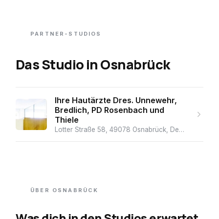
PARTNER-STUDIOS
Das Studio
in
Osnabrück
Ihre Hautärzte Dres. Unnewehr,
Bredlich, PD Rosenbach und
Thiele
Lotter Straße 58, 49078 Osnabrück, Deutschland
· ★
ÜBER
OSNABRÜCK
Was dich in den Studios erwartet