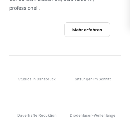
professionell.
Studios ansehen →
Mehr erfahren
1
6–8
Studios in Osnabrück
Sitzungen im Schnitt
≥90%
808nm
Dauerhafte Reduktion
Diodenlaser-Wellenlänge