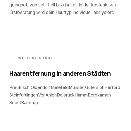
geeignet, von sehr hell bis dunkel. In der kostenlosen
Erstberatung wird dein Hauttyp individuell analysiert.
WEITERE STÄDTE
Haarentfernung in anderen Städten
Preußisch Oldendorf
Bielefeld
Münster
Gütersloh
Herford
Steinfurt
lingen
Verl
Ahlen
Delbrück
Hamm
Bergkamen
Soest
Barntrup