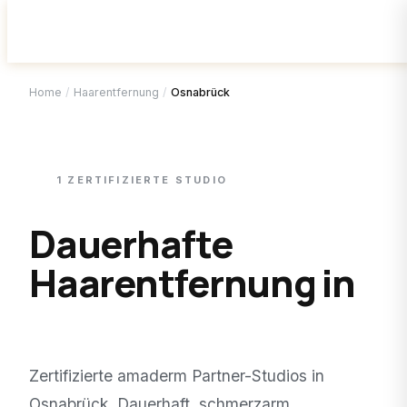
Home
/
Haarentfernung
/
Osnabrück
1
ZERTIFIZIERTE
STUDIO
Dauerhafte
Haarentfernung in
Osnabrück
.
Zertifizierte amaderm Partner-Studios in
Osnabrück
. Dauerhaft, schmerzarm,