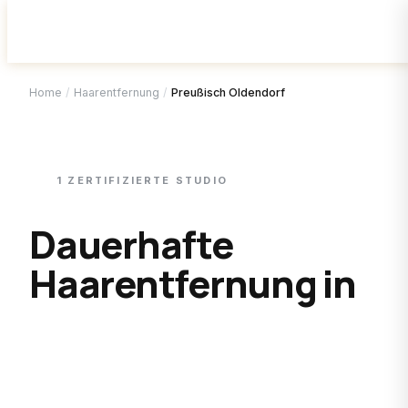
Home
/
Haarentfernung
/
Preußisch Oldendorf
1
ZERTIFIZIERTE
STUDIO
Dauerhafte
Haarentfernung in
Preußisch
Oldendorf
.