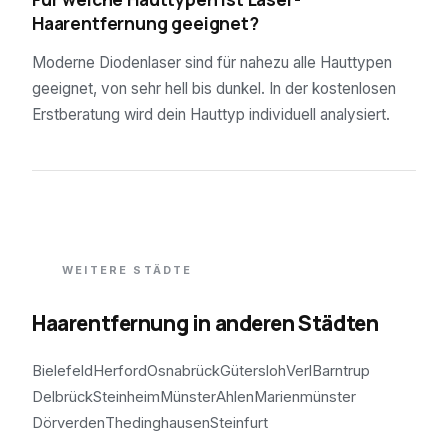
Haarentfernung geeignet?
Moderne Diodenlaser sind für nahezu alle Hauttypen
geeignet, von sehr hell bis dunkel. In der kostenlosen
Erstberatung wird dein Hauttyp individuell analysiert.
WEITERE STÄDTE
Haarentfernung in anderen Städten
Bielefeld
Herford
Osnabrück
Gütersloh
Verl
Barntrup
Delbrück
Steinheim
Münster
Ahlen
Marienmünster
Dörverden
Thedinghausen
Steinfurt