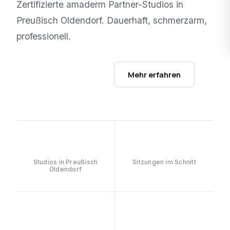
Zertifizierte amaderm Partner-Studios in
Preußisch Oldendorf
. Dauerhaft, schmerzarm,
professionell.
Studios ansehen →
Mehr erfahren
1
6–8
Studios in Preußisch
Sitzungen im Schnitt
Oldendorf
≥90%
808nm