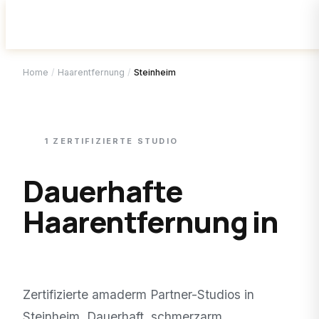
Home
/
Haarentfernung
/
Steinheim
1
ZERTIFIZIERTE
STUDIO
Dauerhafte
Haarentfernung in
Steinheim
.
Zertifizierte amaderm Partner-Studios in
Steinheim
. Dauerhaft, schmerzarm,