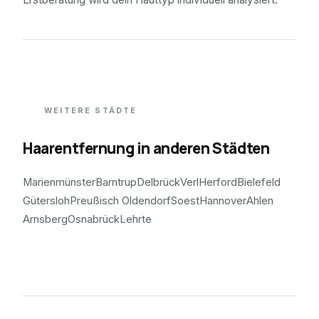
WEITERE STÄDTE
Haarentfernung in anderen Städten
Marienmünster
Barntrup
Delbrück
Verl
Herford
Bielefeld
Gütersloh
Preußisch Oldendorf
Soest
Hannover
Ahlen
Arnsberg
Osnabrück
Lehrte