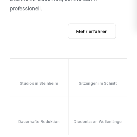
professionell.
Studios ansehen →
Mehr erfahren
1
6–8
Studios in Steinheim
Sitzungen im Schnitt
≥90%
808nm
Dauerhafte Reduktion
Diodenlaser-Wellenlänge