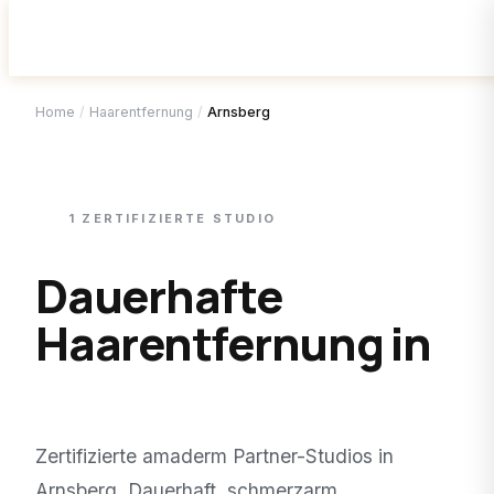
Home
/
Haarentfernung
/
Arnsberg
1
ZERTIFIZIERTE
STUDIO
Dauerhafte
Haarentfernung in
Arnsberg
.
Zertifizierte amaderm Partner-Studios in
Arnsberg
. Dauerhaft, schmerzarm,