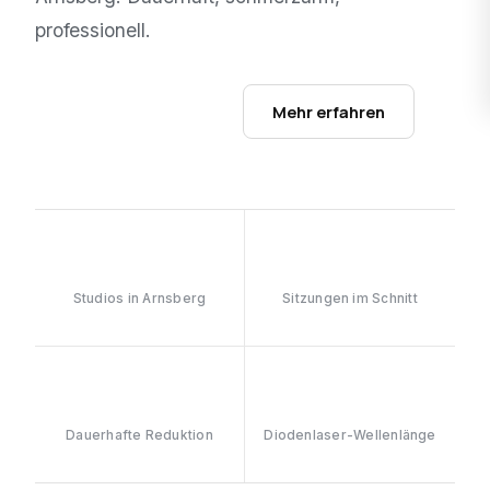
professionell.
Studios ansehen →
Mehr erfahren
1
6–8
Studios in Arnsberg
Sitzungen im Schnitt
≥90%
808nm
Dauerhafte Reduktion
Diodenlaser-Wellenlänge