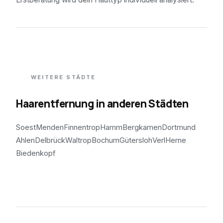
WEITERE STÄDTE
Haarentfernung in anderen Städten
Soest
Menden
Finnentrop
Hamm
Bergkamen
Dortmund
Ahlen
Delbrück
Waltrop
Bochum
Gütersloh
Verl
Herne
Biedenkopf