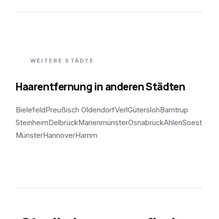
WEITERE STÄDTE
Haarentfernung in anderen Städten
Bielefeld
Preußisch Oldendorf
Verl
Gütersloh
Barntrup
Steinheim
Delbrück
Marienmünster
Osnabrück
Ahlen
Soest
Münster
Hannover
Hamm