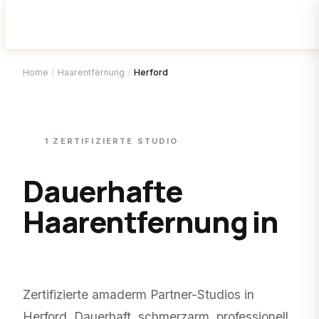
Home
/
Haarentfernung
/
Herford
1
ZERTIFIZIERTE
STUDIO
Dauerhafte
Haarentfernung in
Herford
.
Zertifizierte amaderm Partner-Studios in
Herford
. Dauerhaft, schmerzarm, professionell.