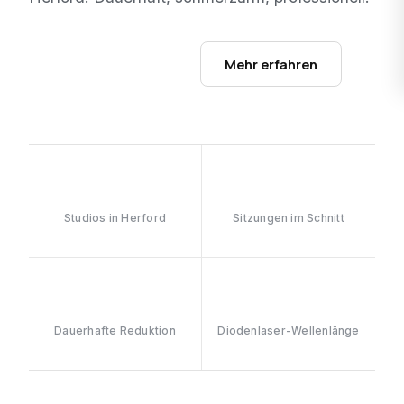
Studios ansehen →
Mehr erfahren
1
6–8
Studios in Herford
Sitzungen im Schnitt
≥90%
808nm
Dauerhafte Reduktion
Diodenlaser-Wellenlänge