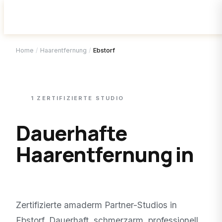
Home
/
Haarentfernung
/
Ebstorf
1
ZERTIFIZIERTE
STUDIO
Dauerhafte
Haarentfernung in
Ebstorf
.
Zertifizierte amaderm Partner-Studios in
Ebstorf
. Dauerhaft, schmerzarm, professionell.