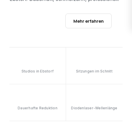
Studios ansehen →
Mehr erfahren
1
6–8
Studios in Ebstorf
Sitzungen im Schnitt
≥90%
808nm
Dauerhafte Reduktion
Diodenlaser-Wellenlänge