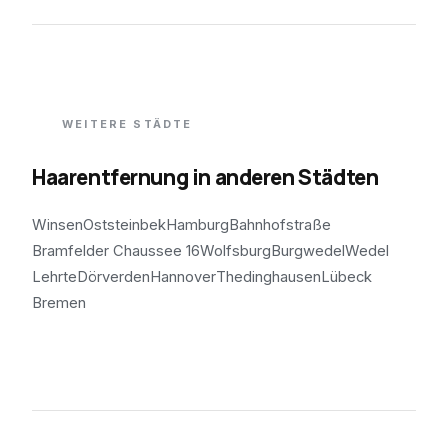
WEITERE STÄDTE
Haarentfernung in anderen Städten
Winsen
Oststeinbek
Hamburg
Bahnhofstraße
Bramfelder Chaussee 16
Wolfsburg
Burgwedel
Wedel
Lehrte
Dörverden
Hannover
Thedinghausen
Lübeck
Bremen