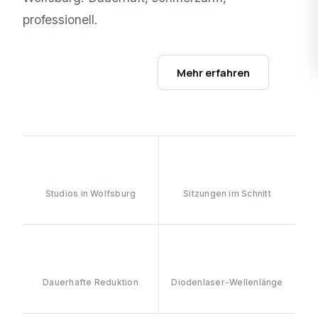
professionell.
Studios ansehen →
Mehr erfahren
1
6–8
Studios in Wolfsburg
Sitzungen im Schnitt
≥90%
808nm
Dauerhafte Reduktion
Diodenlaser-Wellenlänge