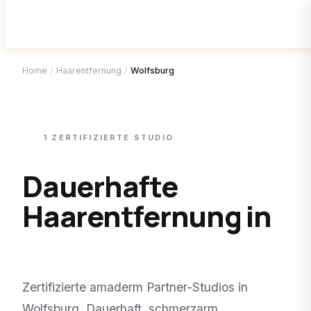
Home
/
Haarentfernung
/
Wolfsburg
1
ZERTIFIZIERTE
STUDIO
Dauerhafte
Haarentfernung in
Wolfsburg
.
Zertifizierte amaderm Partner-Studios in
Wolfsburg
. Dauerhaft, schmerzarm,