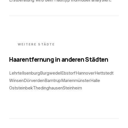
WEITERE STÄDTE
Haarentfernung in anderen Städten
Lehrte
Ilsenburg
Burgwedel
Ebstorf
Hannover
Hettstedt
Winsen
Dörverden
Barntrup
Marienmünster
Halle
Oststeinbek
Thedinghausen
Steinheim