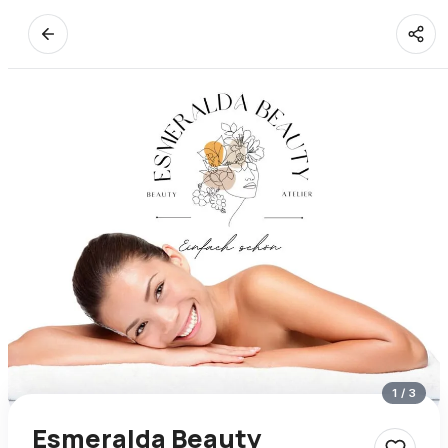
1
/
3
Esmeralda Beauty