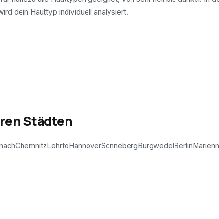
rd dein Hauttyp individuell analysiert.
eren Städten
enach
Chemnitz
Lehrte
Hannover
Sonneberg
Burgwedel
Berlin
Marien