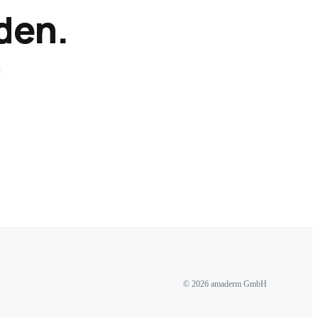
den.
n
© 2026 amaderm GmbH