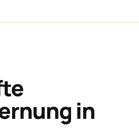
inden
Anwendungen
Über uns
fte
ernung in
t
.