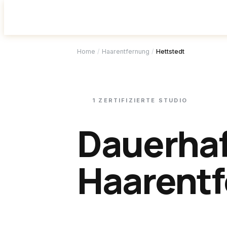
Studio f
Home
/
Haarentfernung
/
Hettstedt
1
ZERTIFIZIERTE
STUDIO
Dauerha
Haarentf
Hettsted