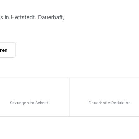
os in
Hettstedt
. Dauerhaft,
hren
6–8
≥90%
Sitzungen im Schnitt
Dauerhafte Reduktion