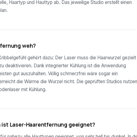
lle, Haartyp und Hauttyp ab. Das jeweilige Studio erstellt einen
lan.
tfernung weh?
ribbelgefühl gehört dazu: Der Laser muss die Haarwurzel gezielt
 zu deaktivieren. Dank integrierter Kühlung ist die Anwendung
sten gut auszuhalten. Völlig schmerzfrei wäre sogar ein
rreicht die Wärme die Wurzel nicht. Die geprüften Studios nutze
odenlaser mit Kühlung.
 ist Laser-Haarentfernung geeignet?
ür nahezu alle Hauttypen geeignet, von sehr hell bis dunkel. In d