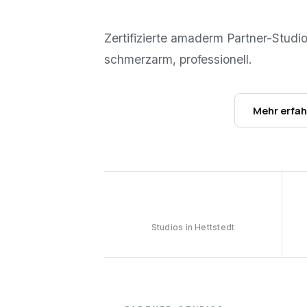
Zertifizierte amaderm Partner-Studi
schmerzarm, professionell.
Studios ansehen →
Mehr erfa
1
Studios in Hettstedt