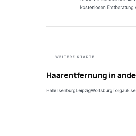
kostenlosen Erstberatung wi
WEITERE STÄDTE
Haarentfernung in and
Halle
Ilsenburg
Leipzig
Wolfsburg
Torgau
Eis