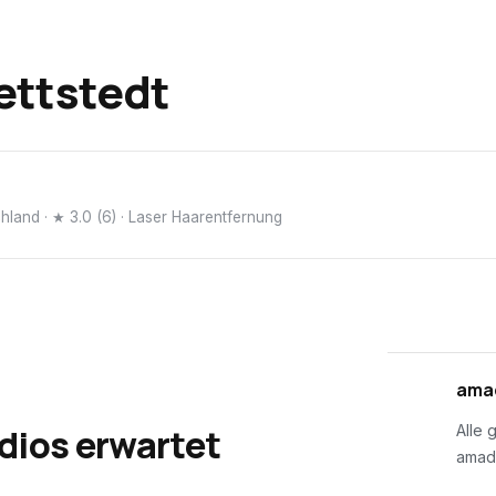
ettstedt
chland
· ★ 3.0 (6)
· Laser Haarentfernung
01
amad
dios erwartet
Alle 
amad