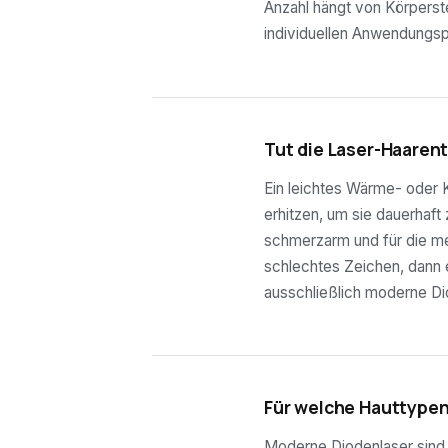
Anzahl hängt von Körperste
individuellen Anwendungsp
03
Tut die Laser-Haaren
Ein leichtes Wärme- oder K
erhitzen, um sie dauerhaft
schmerzarm und für die mei
schlechtes Zeichen, dann e
ausschließlich moderne Di
04
Für welche Hauttypen
Moderne Diodenlaser sind f