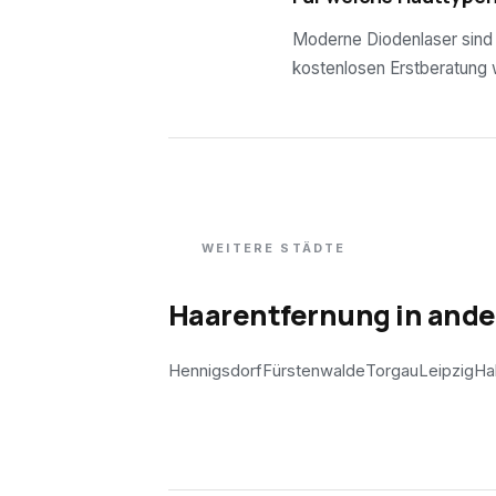
Moderne Diodenlaser sind f
kostenlosen Erstberatung wi
WEITERE STÄDTE
Haarentfernung in and
Hennigsdorf
Fürstenwalde
Torgau
Leipzig
Ha