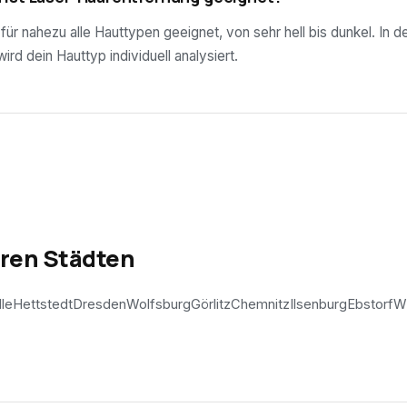
ür nahezu alle Hauttypen geeignet, von sehr hell bis dunkel. In d
rd dein Hauttyp individuell analysiert.
eren Städten
lle
Hettstedt
Dresden
Wolfsburg
Görlitz
Chemnitz
Ilsenburg
Ebstorf
W