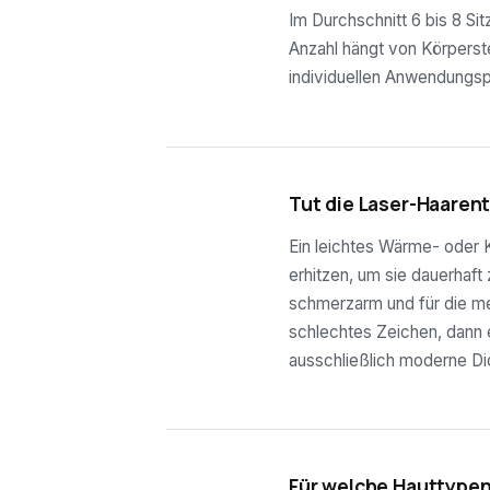
Im Durchschnitt 6 bis 8 Si
Anzahl hängt von Körperste
individuellen Anwendungsp
03
Tut die Laser-Haaren
Ein leichtes Wärme- oder K
erhitzen, um sie dauerhaft
schmerzarm und für die mei
schlechtes Zeichen, dann e
ausschließlich moderne Di
04
Für welche Hauttypen