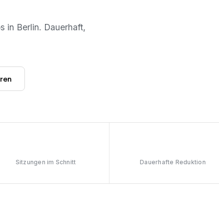
os in
Berlin
. Dauerhaft,
hren
6–8
≥90%
Sitzungen im Schnitt
Dauerhafte Reduktion