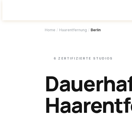
Studio f
Home
/
Haarentfernung
/
Berlin
6
ZERTIFIZIERTE
STUDIOS
Dauerha
Haarentf
Berlin
.