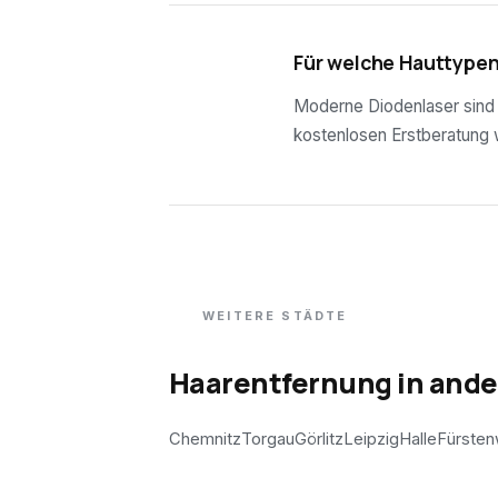
04
Für welche Hauttypen
Moderne Diodenlaser sind f
kostenlosen Erstberatung wi
WEITERE STÄDTE
Haarentfernung in and
Chemnitz
Torgau
Görlitz
Leipzig
Halle
Fürsten