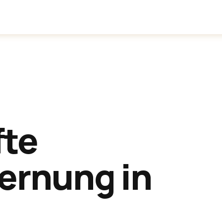
inden
Anwendungen
Über uns
fte
ernung in
.