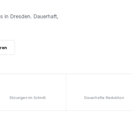
os in
Dresden
. Dauerhaft,
hren
6–8
≥90%
Sitzungen im Schnitt
Dauerhafte Reduktion