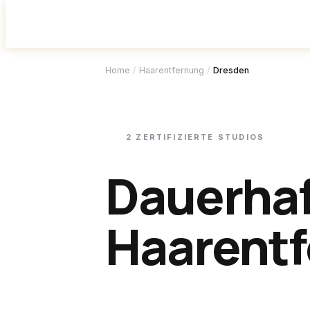
Studio f
Home
/
Haarentfernung
/
Dresden
2
ZERTIFIZIERTE
STUDIOS
Dauerha
Haarentf
Dresden