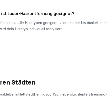
 ist Laser-Haarentfernung geeignet?
ür nahezu alle Hauttypen geeignet, von sehr hell bis dunkel. In d
rd dein Hauttyp individuell analysiert.
eren Städten
walde
Berlin
Hettstedt
Hennigsdorf
Sonneberg
Lichtenfels
Ilsenburg
K