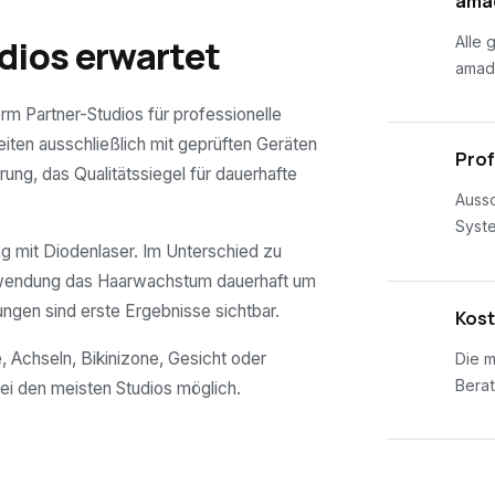
01
amad
dios erwartet
Alle 
amad
erm Partner-Studios für professionelle
eiten ausschließlich mit geprüften Geräten
02
Prof
rung, das Qualitätssiegel für dauerhafte
Aussc
Syst
 mit Diodenlaser. Im Unterschied zu
nwendung das Haarwachstum dauerhaft um
ungen sind erste Ergebnisse sichtbar.
03
Kost
, Achseln, Bikinizone, Gesicht oder
Die m
Berat
ei den meisten Studios möglich.