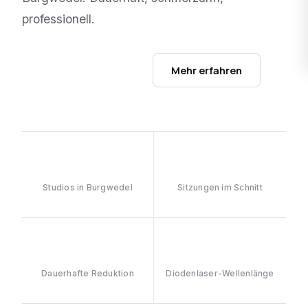
professionell.
Studios ansehen →
Mehr erfahren
1
6–8
Studios in Burgwedel
Sitzungen im Schnitt
≥90%
808nm
Dauerhafte Reduktion
Diodenlaser-Wellenlänge