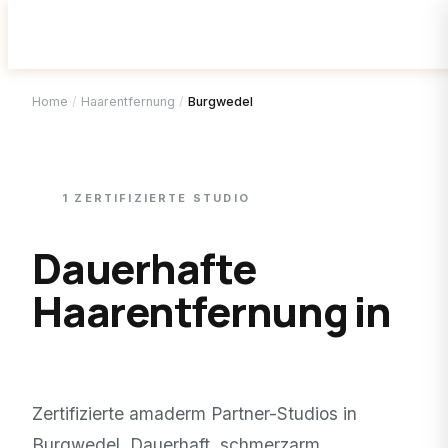
Home
/
Haarentfernung
/
Burgwedel
1
ZERTIFIZIERTE
STUDIO
Dauerhafte
Haarentfernung in
Burgwedel
.
Zertifizierte amaderm Partner-Studios in
Burgwedel
. Dauerhaft, schmerzarm,