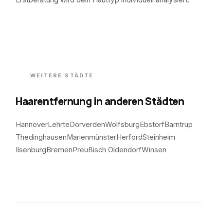
WEITERE STÄDTE
Haarentfernung in anderen Städten
Hannover
Lehrte
Dörverden
Wolfsburg
Ebstorf
Barntrup
Thedinghausen
Marienmünster
Herford
Steinheim
Ilsenburg
Bremen
Preußisch Oldendorf
Winsen