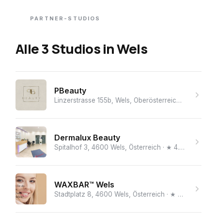
PARTNER-STUDIOS
Alle 3 Studios
in
Wels
PBeauty
Linzerstrasse 155b, Wels, Oberösterreich, 4600, Austria
Dermalux Beauty
Spitalhof 3, 4600 Wels, Österreich
· ★ 4.7 (42)
· Lase
WAXBAR™ Wels
Stadtplatz 8, 4600 Wels, Österreich
· ★ 4.9 (96)
· La