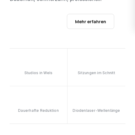
Studios ansehen →
Mehr erfahren
3
6–8
Studios in Wels
Sitzungen im Schnitt
≥90%
808nm
Dauerhafte Reduktion
Diodenlaser-Wellenlänge