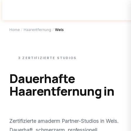
Home
/
Haarentfernung
/
Wels
3
ZERTIFIZIERTE
STUDIOS
Dauerhafte
Haarentfernung in
Wels
.
Zertifizierte amaderm Partner-Studios in
Wels
.
Dauerhaft, schmerzarm, professionell.