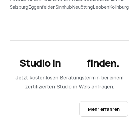
Salzburg
Eggenfelden
Sinnhub
Neuötting
Leoben
Kollnburg
Studio in
Wels
finden.
Jetzt kostenlosen Beratungstermin bei einem
zertifizierten Studio in
Wels
anfragen.
Studio-Finder öffnen →
Mehr erfahren