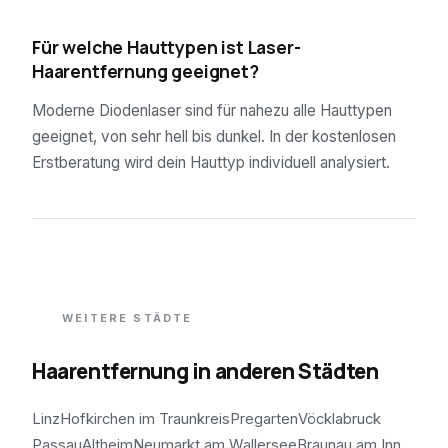
04
Für welche Hauttypen ist Laser-
Haarentfernung geeignet?
Moderne Diodenlaser sind für nahezu alle Hauttypen
geeignet, von sehr hell bis dunkel. In der kostenlosen
Erstberatung wird dein Hauttyp individuell analysiert.
WEITERE STÄDTE
Haarentfernung in anderen Städten
Linz
Hofkirchen im Traunkreis
Pregarten
Vöcklabruck
Passau
Altheim
Neumarkt am Wallersee
Braunau am Inn