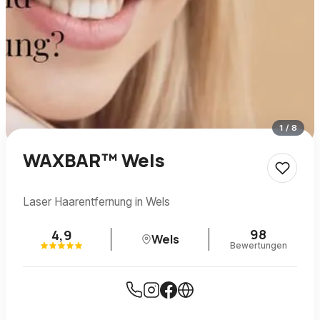
1
/
8
WAXBAR™ Wels
Laser Haarentfernung in Wels
98
4,9
Wels
Bewertungen