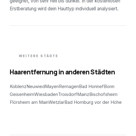
geeignet, von sehr hell bis dunkel. In der kostenlosen
Erstberatung wird dein Hauttyp individuell analysiert.
WEITERE STÄDTE
Haarentfernung in anderen Städten
Koblenz
Neuwied
Mayen
Remagen
Bad Honnef
Bonn
Geisenheim
Wiesbaden
Troisdorf
Mainz
Bischofsheim
Flörsheim am Main
Wetzlar
Bad Homburg vor der Höhe