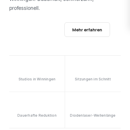
professionell.
Studios ansehen →
Mehr erfahren
1
6–8
Studios in Winningen
Sitzungen im Schnitt
≥90%
808nm
Dauerhafte Reduktion
Diodenlaser-Wellenlänge