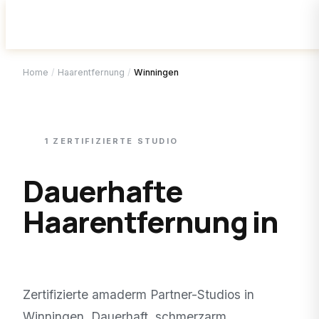
Home
/
Haarentfernung
/
Winningen
1
ZERTIFIZIERTE
STUDIO
Dauerhafte
Haarentfernung in
Winningen
.
Zertifizierte amaderm Partner-Studios in
Winningen
. Dauerhaft, schmerzarm,