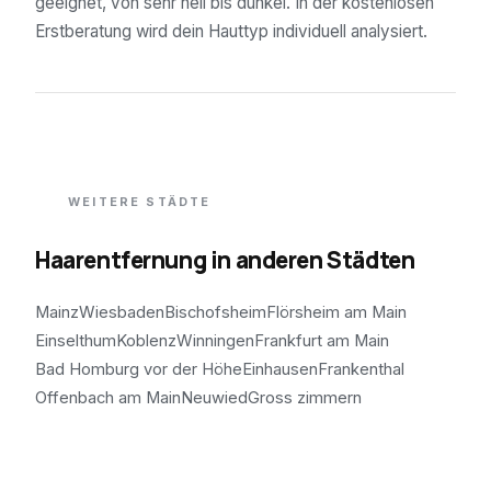
geeignet, von sehr hell bis dunkel. In der kostenlosen
Erstberatung wird dein Hauttyp individuell analysiert.
WEITERE STÄDTE
Haarentfernung in anderen Städten
Mainz
Wiesbaden
Bischofsheim
Flörsheim am Main
Einselthum
Koblenz
Winningen
Frankfurt am Main
Bad Homburg vor der Höhe
Einhausen
Frankenthal
Offenbach am Main
Neuwied
Gross zimmern