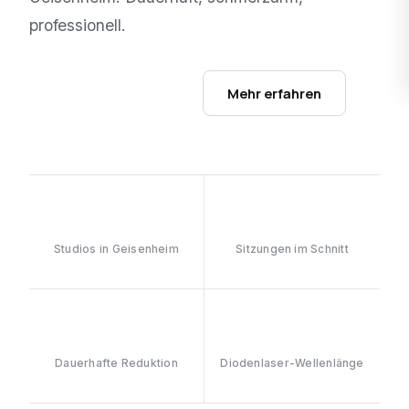
professionell.
Studios ansehen →
Mehr erfahren
1
6–8
Studios in Geisenheim
Sitzungen im Schnitt
≥90%
808nm
Dauerhafte Reduktion
Diodenlaser-Wellenlänge