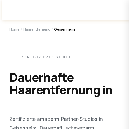
Home
/
Haarentfernung
/
Geisenheim
1
ZERTIFIZIERTE
STUDIO
Dauerhafte
Haarentfernung in
Geisenheim
.
Zertifizierte amaderm Partner-Studios in
Geisenheim
. Dauerhaft, schmerzarm,