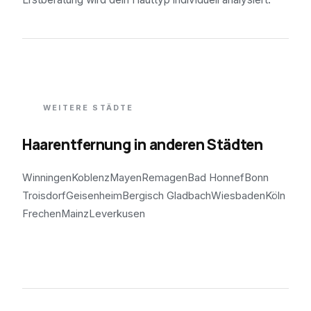
WEITERE STÄDTE
Haarentfernung in anderen Städten
Winningen
Koblenz
Mayen
Remagen
Bad Honnef
Bonn
Troisdorf
Geisenheim
Bergisch Gladbach
Wiesbaden
Köln
Frechen
Mainz
Leverkusen