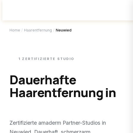
Home
/
Haarentfernung
/
Neuwied
1
ZERTIFIZIERTE
STUDIO
Dauerhafte
Haarentfernung in
Neuwied
.
Zertifizierte amaderm Partner-Studios in
Neuwied
. Dauerhaft, schmerzarm,