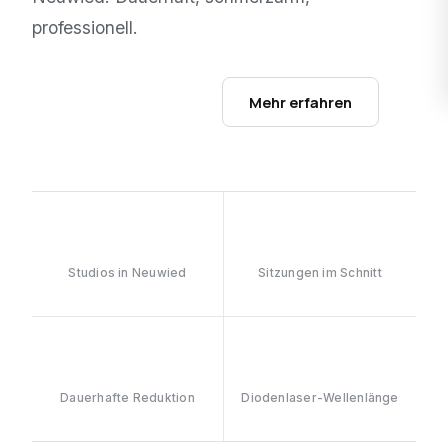
professionell.
Studios ansehen →
Mehr erfahren
1
6–8
Studios in Neuwied
Sitzungen im Schnitt
≥90%
808nm
Dauerhafte Reduktion
Diodenlaser-Wellenlänge