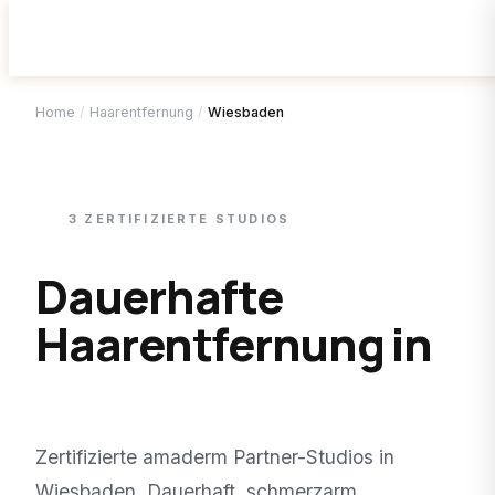
Home
/
Haarentfernung
/
Wiesbaden
3
ZERTIFIZIERTE
STUDIOS
Dauerhafte
Haarentfernung in
Wiesbaden
.
Zertifizierte amaderm Partner-Studios in
Wiesbaden
. Dauerhaft, schmerzarm,