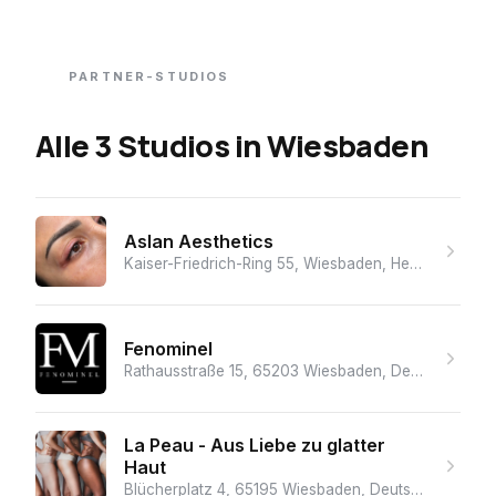
PARTNER-STUDIOS
Alle 3 Studios
in
Wiesbaden
Aslan Aesthetics
Kaiser-Friedrich-Ring 55, Wiesbaden, Hessen, 65185, Germany
Fenominel
Rathausstraße 15, 65203 Wiesbaden, Deutschland
· 
La Peau - Aus Liebe zu glatter
Haut
Blücherplatz 4, 65195 Wiesbaden, Deutschland
· ★ 5