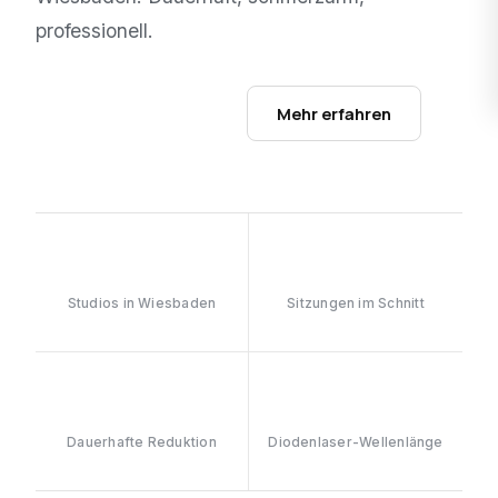
professionell.
Studios ansehen →
Mehr erfahren
3
6–8
Studios in Wiesbaden
Sitzungen im Schnitt
≥90%
808nm
Dauerhafte Reduktion
Diodenlaser-Wellenlänge