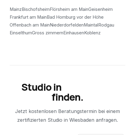
Mainz
Bischofsheim
Flörsheim am Main
Geisenheim
Frankfurt am Main
Bad Homburg vor der Höhe
Offenbach am Main
Niederdorfelden
Maintal
Rodgau
Einselthum
Gross zimmern
Einhausen
Koblenz
Studio in
Wiesbaden
finden.
Jetzt kostenlosen Beratungstermin bei einem
zertifizierten Studio in
Wiesbaden
anfragen.